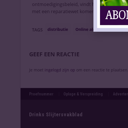
ontmoedigingsbeleid, vindt hij, en vraagt om 
met een reparatiewet komen om de ontstane 
distributie
Online alcoholverkoop
TAGS
GEEF EEN REACTIE
Je moet
ingelogd zijn op
om een reactie te plaatsen
Proefnummer
Oplage & Verspreiding
Adverten
Drinks Slijtersvakblad