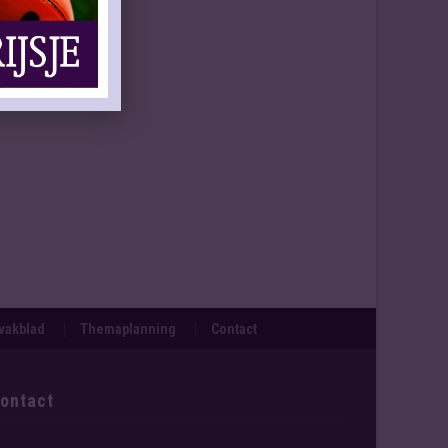
svakblad
Themaplanning
Contact
ontact