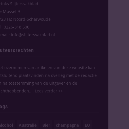
rinks Slijtersvakblad
e Mossel 9
723 HZ Noord-Scharwoude
el: 0226-318 500
-mail: info@slijtersvakblad.nl
uteursrechten
et overnemen van artikelen van deze website kan
itsluitend plaatsvinden na overleg met de redactie
n na toestemming van de uitgever en de
echthebbenden....
Lees verder >>
ags
alcohol
Australië
Bier
champagne
EU