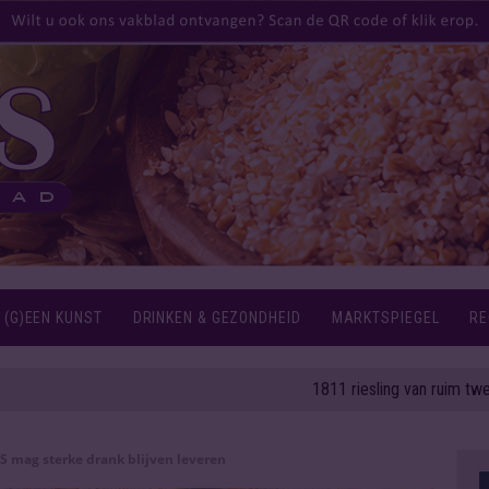
 (G)EEN KUNST
DRINKEN & GEZONDHEID
MARKTSPIEGEL
RE
1811 riesling van ruim twee eeuwe
S mag sterke drank blijven leveren