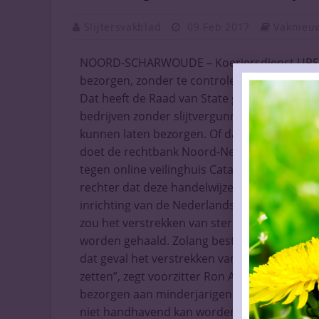
Slijtersvakblad
09 Feb 2017
Vaknieu
NOORD-SCHARWOUDE – Koeriersdienst UPS ma
bezorgen, zonder te controleren of de partij
Dat heeft de Raad van State gisteren in hog
bedrijven zonder slijtvergunning vanaf nu z
kunnen laten bezorgen. Of dat ook geldt voo
doet de rechtbank Noord-Nederland binnenko
tegen online veilinghuis Catawiki, dat veilin
rechter dat deze handelwijze eveneens geoor
inrichting van de Nederlandse alcoholdistribu
zou het verstrekken van sterke drank aan part
worden gehaald. Zolang bestelling en bezorg
dat geval het verstrekken van sterke drank v
zetten”, zegt voorzitter Ron Andes. Conseque
bezorgen aan minderjarigen niet langer hoeft
niet handhavend kan worden opgetreden tege