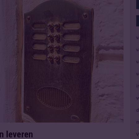
v
v
v
v
i
v
d
m
n leveren
V