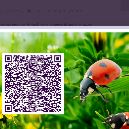
ws | Overig
Laat Uw Reactie Achter
g sterke drank aan particulieren blijven
 die de drank verkoopt een slijtvergunning heeft.
er beroep besloten. Dit betekent dat buitenlandse
onder problemen sterke drank aan particulieren
r Nederlandse bedrijven moet nog blijken. Hierover
rt uitspraak in een zaak die is aangespannen
gen organiseert voor sterke drank. Oordeelt de
loofd is, dan heeft dat grote gevolgen voor de
tie, vreest de Koninklijke SlijtersUnie. “Daarmee
iculieren in de praktijk uit het vergunningenstelsel
ing maar in gescheiden handen blijven, wordt in
rijgegeven. Dat zal ook de interne markt op zijn kop
ntie van de uitspraak van gisteren is dat het
 te leiden tot intrekking van de vergunning. Dat
n UPS is niet te rijmen met het huidige