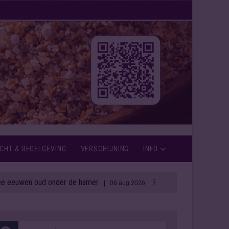
CHT & REGELGEVING
VERSCHIJNING
INFO
n oud onder de hamer
Rémy Cointreau zet in op weerba
| 06 aug 2026