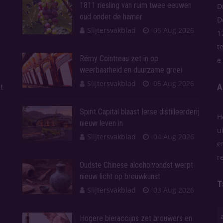
1811 riesling van ruim twee eeuwen
D
oud onder de hamer
D
Slijtersvakblad
06 Aug 2026
1
t
Rémy Cointreau zet in op
e
weerbaarheid en duurzame groei
Slijtersvakblad
05 Aug 2026
A
t
Spirit Capital blaast Ierse distilleerderij
H
nieuw leven in
u
Slijtersvakblad
04 Aug 2026
e
r
Oudste Chinese alcoholvondst werpt
nieuw licht op brouwkunst
T
Slijtersvakblad
03 Aug 2026
Hogere bieraccijns zet brouwers en