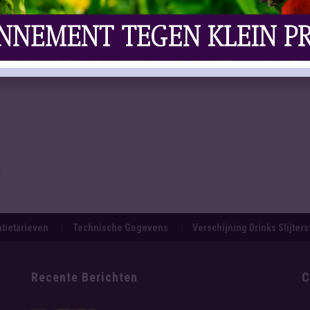
actie vanuit de overheid. “Zij moet op korte termijn
ruimte te dichten.”
rechtszaak
.
tietarieven
Technische Gegevens
Verschijning Drinks Slijter
Recente Berichten
C