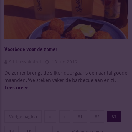
Voorbode voor de zomer
Slijtersvakblad
13 Jun 2016
De zomer brengt de slijter doorgaans een aantal goede
maanden. We steken vaker de barbecue aan en zi ...
Lees meer
Vorige pagina
«
‹
81
82
83
84
85
›
»
Volgende pagina