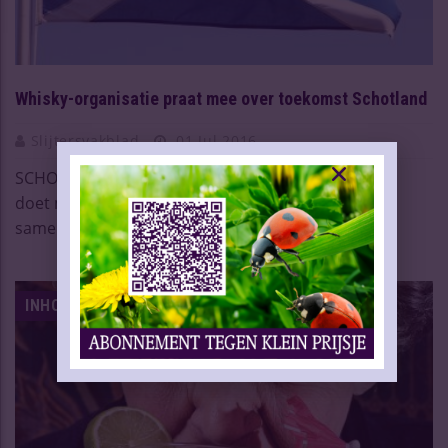
Whisky-organisatie praat mee over toekomst Schotland
Slijtersvakblad
01 Jul 2016
SCHOTLAND – De Scotch Whisky Association (SWA)
doet mee aan gesprekken over de toekomstige
samenwerk ...
Lees meer
INHOUD VAKBLAD