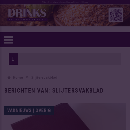
Wijn van h
Oudste Chi
»
Home
Slijtersvakblad
BERICHTEN VAN: SLIJTERSVAKBLAD
VAKNIEUWS | OVERIG