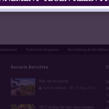
.
tietarieven
Technische Gegevens
Verschijning Drinks Slijter
Recente Berichten
C
Wijn van het perron
D
Slijtersvakblad
07 Aug 2026
D
1
t
1811 riesling van ruim twee eeuwen
e