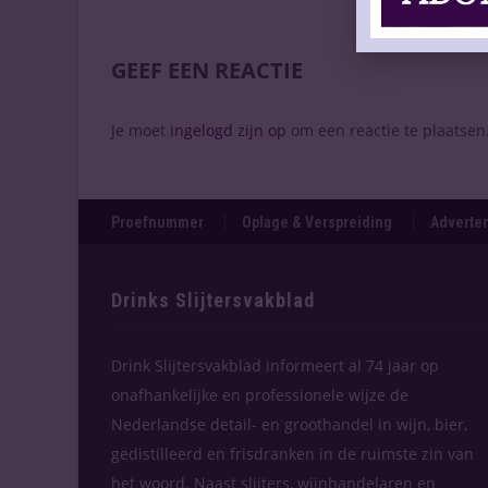
GEEF EEN REACTIE
Je moet
ingelogd zijn op
om een reactie te plaatsen
Proefnummer
Oplage & Verspreiding
Adverten
Drinks Slijtersvakblad
Drink Slijtersvakblad informeert al 74 jaar op
onafhankelijke en professionele wijze de
Nederlandse detail- en groothandel in wijn, bier,
gedistilleerd en frisdranken in de ruimste zin van
het woord. Naast slijters, wijnhandelaren en