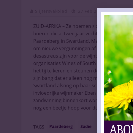
Slijtersvakblad
27 Feb 2017
Vaknieu
ZUID-AFRIKA – Ze noemen zich de ‘Protect th
boeren die al twee jaar vechten tegen de p
Paardeberg in Swartland. Maar het lijkt een v
om nieuwe vergunningen af te geven, een eno
desastreus zijn voor de wijnbouw en het wi
organisaties Wines of South Africa (WOSA) 
het tij te keren en steunen de petitie die de
zijn bang dat er alleen nog maar meer aanv
Swartland alsnog op haar schreden terugke
invloedrijke wijnmaker Eben Sadie. Zijn wijng
zandwinning binnenkort wordt toegestaan. Oo
nog een beetje hoop voor de wijnbouwers; z
Paardeberg
Sadie
wijnbouw
Zu
TAGS