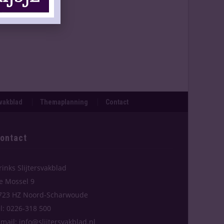
svakblad
Themaplanning
Contact
ontact
rinks Slijtersvakblad
e Mossel 9
723 HZ Noord-Scharwoude
el: 0226-318 500
-mail: info@slijtersvakblad.nl