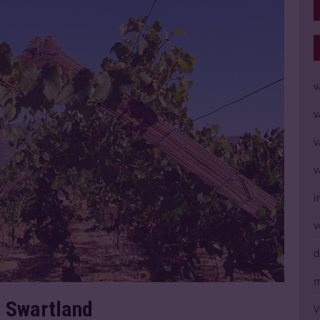
v
v
v
v
i
v
d
m
s Swartland
V