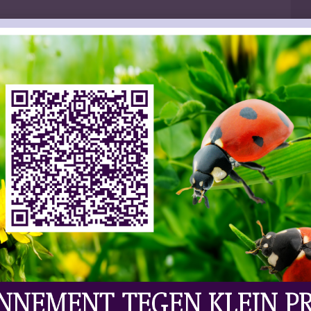
ws | Wijn
Laat Uw Reactie Achter
e Paardeberg Coalition’, een groep wijnbouwers en
lannen voor verdere zandwinning op de beroemde
erloren strijd. Onlangs besloot de lokale overheid
rme klap voor de coalitie. De zandwinning zal
jntoerisme in dat gebied, menen de overkoepelende
en VinPro. Zij hebben de handen ineen geslagen om
 Paardeberg Coalition is gestart. De tegenstanders
ragen voor zandwinning zullen komen. Zij hopen dat
ert. Onder de bezwaarmakers is de bekende en
ebied bevindt zich dichtbij de Aprilskloof, waar
k wijnhuis Lammershoek is hier gevestigd. Er is
e hebben 21 dagen de tijd om in beroep te gaan.
id-Afrika