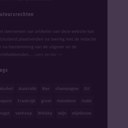
uteursrechten
et overnemen van artikelen van deze website kan
itsluitend plaatsvinden na overleg met de redactie
n na toestemming van de uitgever en de
echthebbenden....
Lees verder >>
ags
alcohol
Australië
Bier
champagne
EU
export
Frankrijk
groei
Heineken
Italië
oogst
verkoop
Whisky
wijn
wijnbouw