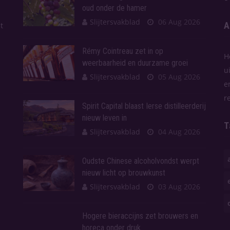
oud onder de hamer
Slijtersvakblad
06 Aug 2026
A
t
Rémy Cointreau zet in op
H
weerbaarheid en duurzame groei
u
Slijtersvakblad
05 Aug 2026
e
r
Spirit Capital blaast Ierse distilleerderij
nieuw leven in
T
Slijtersvakblad
04 Aug 2026
Oudste Chinese alcoholvondst werpt
nieuw licht op brouwkunst
Slijtersvakblad
03 Aug 2026
Hogere bieraccijns zet brouwers en
horeca onder druk