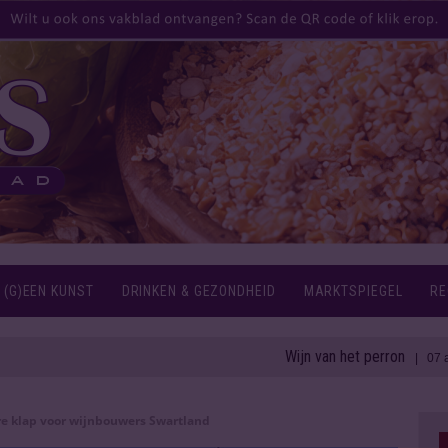
 (G)EEN KUNST
DRINKEN & GEZONDHEID
MARKTSPIEGEL
RE
Wijn van het perron
| 07 aug 2026
e klap voor wijnbouwers Swartland