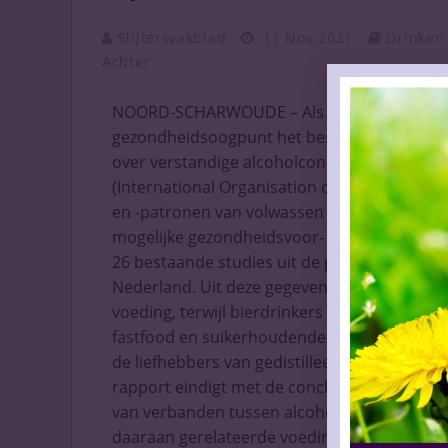
Slijtersvakblad
11 Nov 2021
Drinken
Achter
NOORD-SCHARWOUDE – Als je toch een alcohol
gezondheidsoogpunt het beste bij het eten 
over verstandige alcoholconsumptie, komen 
(International Organisation of Vine and Win
en -patronen van volwassen wijn-, bier- en ge
mogelijke gezondheidsvoor- of nadelen, ma
26 bestaande studies uit de periode 1997-2
Nederland. Uit deze gegevens blijkt dat gem
voeding, terwijl bierdrinkers eerder kant- en
fastfood en suikerhoudende producten. Wijnfan
de liefhebbers van gedistilleerd zijn voeding
rapport eindigt met de conclusie dat de wet
van verbanden tussen alcoholconsumptie en d
daaraan gerelateerde voedings- en levenss