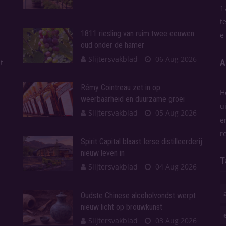
1
t
1811 riesling van ruim twee eeuwen
e
oud onder de hamer
Slijtersvakblad
06 Aug 2026
A
t
Rémy Cointreau zet in op
H
weerbaarheid en duurzame groei
u
Slijtersvakblad
05 Aug 2026
e
r
Spirit Capital blaast Ierse distilleerderij
nieuw leven in
T
Slijtersvakblad
04 Aug 2026
Oudste Chinese alcoholvondst werpt
nieuw licht op brouwkunst
Slijtersvakblad
03 Aug 2026