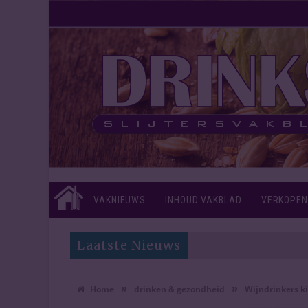
VAKNIEUWS
INHOUD VAKBLAD
VERKOPEN
Laatste Nieuws
»
»
Home
drinken & gezondheid
Wijndrinkers k