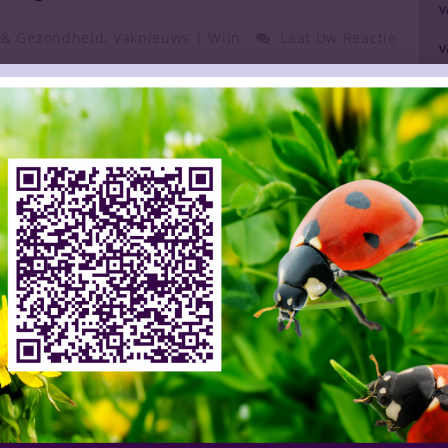
v
 & Gezondheid
,
Vaknieuws | Wijn
Laat Uw Reactie
v
v
ische drank wilt nuttigen, dan kun je dat uit
i
doen. Steeds meer wetenschappers die zich buigen
tot deze conclusie. Reden voor het OIV
v
e) om eens goed te kijken naar de eet-voorkeuren
d
distilleerd-drinkers. Zij keken dus niet naar
ar draaiden de boel om. De wetenschappers namen
m
020 onder de loep. Twee daarvan kwamen uit
V
atigde wijndrinkers meer geld uitgeven aan gezonde
 klaarmaaltijden kopen. Ook kiezen zij vaker voor
s zetten vaker fruit, groenten en vis op tafel. Bij
spatroon en levensstijl het minst gezond. Het
enschap dus voorzichtig moet zijn met het leggen
e ontwikkeling van allerlei ziektes, maar ook het
tijlpatroon meer moet meewegen.