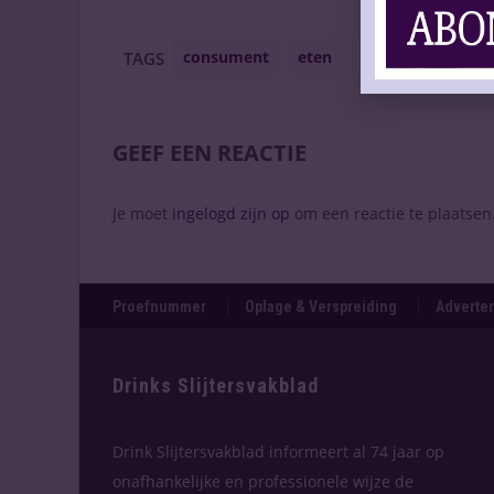
consument
eten
onderzoek
wi
TAGS
GEEF EEN REACTIE
Je moet
ingelogd zijn op
om een reactie te plaatsen
Proefnummer
Oplage & Verspreiding
Adverten
Drinks Slijtersvakblad
Drink Slijtersvakblad informeert al 74 jaar op
onafhankelijke en professionele wijze de