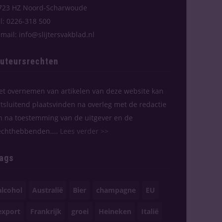
723 HZ Noord-Scharwoude
el: 0226-318 500
-mail: info@slijtersvakblad.nl
uteursrechten
et overnemen van artikelen van deze website kan
itsluitend plaatsvinden na overleg met de redactie
n na toestemming van de uitgever en de
echthebbenden....
Lees verder >>
ags
alcohol
Australië
Bier
champagne
EU
export
Frankrijk
groei
Heineken
Italië