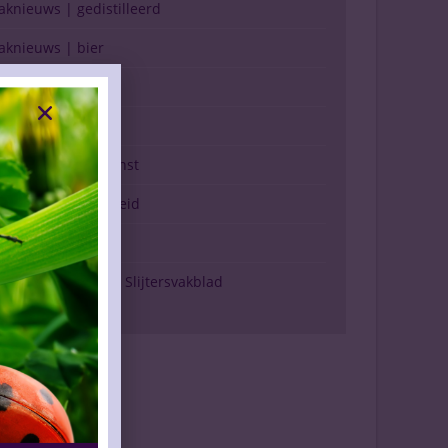
aknieuws | gedistilleerd
aknieuws | bier
aknieuws | overig
nhoud vakblad
erkopen (g)een kunst
rinken & gezondheid
arktspiegel
erschijning Drinks Slijtersvakblad