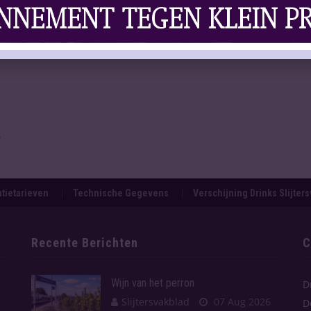
jn
.
tietarieven
Technische Gegevens
Verschijning Drinks Slijter
Recente Berichten
C
Wijn van het perron
D
Slijtersvakblad
07 Aug 2026
D