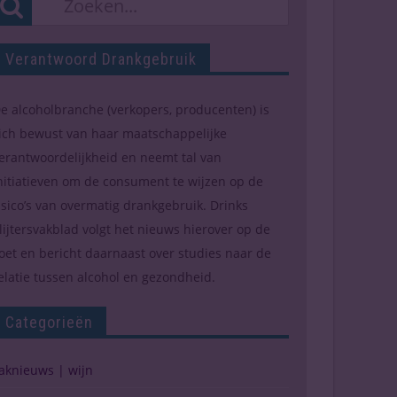
Verantwoord Drankgebruik
e alcoholbranche (verkopers, producenten) is
ich bewust van haar maatschappelijke
erantwoordelijkheid en neemt tal van
nitiatieven om de consument te wijzen op de
isico’s van overmatig drankgebruik. Drinks
lijtersvakblad volgt het nieuws hierover op de
oet en bericht daarnaast over studies naar de
elatie tussen alcohol en gezondheid.
Categorieën
aknieuws | wijn