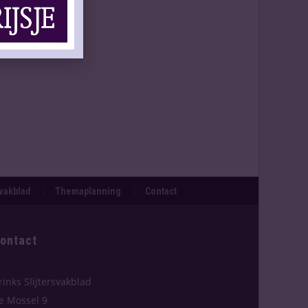
svakblad
Themaplanning
Contact
ontact
rinks Slijtersvakblad
e Mossel 9