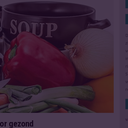
D
z
v
i
r
S
v
r
v
oor gezond