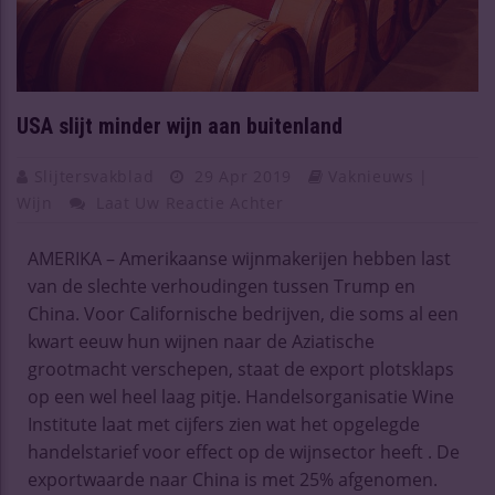
USA slijt minder wijn aan buitenland
Slijtersvakblad
29 Apr 2019
Vaknieuws |
Wijn
Laat Uw Reactie Achter
AMERIKA – Amerikaanse wijnmakerijen hebben last
van de slechte verhoudingen tussen Trump en
China. Voor Californische bedrijven, die soms al een
kwart eeuw hun wijnen naar de Aziatische
grootmacht verschepen, staat de export plotsklaps
op een wel heel laag pitje. Handelsorganisatie Wine
Institute laat met cijfers zien wat het opgelegde
handelstarief voor effect op de wijnsector heeft . De
exportwaarde naar China is met 25% afgenomen.