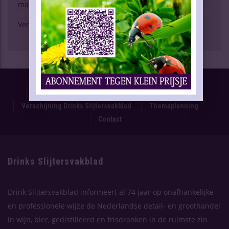
marktspiegel
Verschijning Drinks Slijtersvakblad
Proefnummer
Oplage & Verspreiding
Advertentietarieven
Technische Gegevens
Verschijning Drinks Slijtersvakblad
Themaplanning
Contact
Drinks Slijtersvakblad
Drink Slijtersvakblad informeert al 74 jaar op onafhankelijke
en professionele wijze de Nederlandse detail- en groothandel
in wijn, bier, gedistilleerd en frisdranken in de ruimste zin