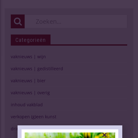
Categorieën
vaknieuws | wijn
vaknieuws | gedistilleerd
vaknieuws | bier
vaknieuws | overig
inhoud vakblad
verkopen (g)een kunst
drinken & gezondheid