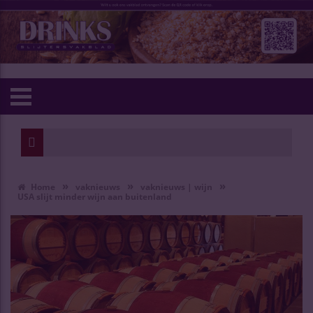
»
»
»
Home
vaknieuws
vaknieuws | wijn
USA slijt minder wijn aan buitenland