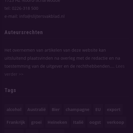
1723 HZ Noord-Scharwoude
tel: 0226-318 500
e-mail: info@slijtersvakblad.nl
Auteursrechten
Het overnemen van artikelen van deze website kan
uitsluitend plaatsvinden na overleg met de redactie en na
toestemming van de uitgever en de rechthebbenden....
Lees
verder >>
Tags
alcohol
Australië
Bier
champagne
EU
export
Frankrijk
groei
Heineken
Italië
oogst
verkoop