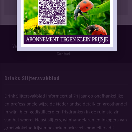
Proefnummer
Oplage & Verspreiding
Advertentietarieven
Technische Gegevens
Verschijning Drinks Slijtersvakblad
Themaplanning
Contact
Drinks Slijtersvakblad
Drink Slijtersvakblad informeert al 74 jaar op onafhankelijke
en professionele wijze de Nederlandse detail- en groothandel
in wijn, bier, gedistilleerd en frisdranken in de ruimste zin
van het woord. Naast slijters, wijnhandelaren en inkopers van
grootwinkelbedrijven bezoeken ook veel sommeliers dit