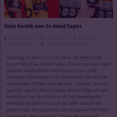
Uniek bierblik voor Go Ahead Eagles
Slijtersvakblad
14 Apr 2025
Vaknieuws
,
Vaknieuws | Bier
Reacties Uitgeschakeld
Maandag 21 april a.s. is het zover. De bekerfinale
tussen AZ en Go Ahead Eagles. En speciaal voor deze
speciale voetbalfinale heeft Grolsch een uniek
bierblikje ontworpen, in de clubkleuren van de club
met de tekst “Kowet naar de Kuip”. Grolsch, als trots
sponsor van Go Ahead Eagles, ziet het blikje als een
eerbetoon aan de club voor de indrukwekkende
voetbalprestaties tot nu toe en zeker ook als een
gebaar naar de supporters. De oplage van het blikje
is beperkt, aldus Grolsch. “Zolang de voorraad