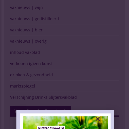
vaknieuws | wijn
vaknieuws | gedistilleerd
vaknieuws | bier
vaknieuws | overig
inhoud vakblad
verkopen (g)een kunst
drinken & gezondheid
marktspiegel
Verschijning Drinks Slijtersvakblad
Volg Ons Op Facebook