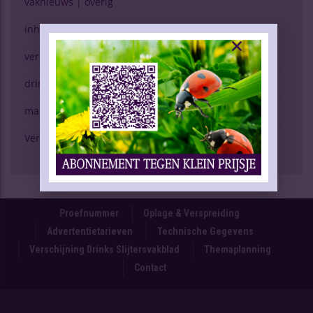
vaknieuws | overig
inhoud vakblad
verkopen (g)een kunst
drinken & gezondheid
marktspiegel
Verschijning Drinks Slijtersvakblad
Proefnummer
Oplage & Verspreiding
Advertentietarieven
Technische Gegevens
Verschijning Drinks Slijtersvakblad
Themaplanning
Contact