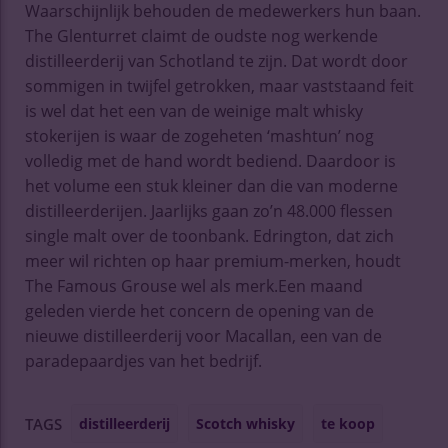
Waarschijnlijk behouden de medewerkers hun baan.
The Glenturret claimt de oudste nog werkende
distilleerderij van Schotland te zijn. Dat wordt door
sommigen in twijfel getrokken, maar vaststaand feit
is wel dat het een van de weinige malt whisky
stokerijen is waar de zogeheten ‘mashtun’ nog
volledig met de hand wordt bediend. Daardoor is
het volume een stuk kleiner dan die van moderne
distilleerderijen. Jaarlijks gaan zo’n 48.000 flessen
single malt over de toonbank. Edrington, dat zich
meer wil richten op haar premium-merken, houdt
The Famous Grouse wel als merk.Een maand
geleden vierde het concern de opening van de
nieuwe distilleerderij voor Macallan, een van de
paradepaardjes van het bedrijf.
distilleerderij
Scotch whisky
te koop
TAGS