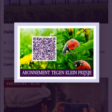
Italië kan nog meer uit wijntoerisme halen
Slijtersvakblad
07 Mrt 2019
ITALIË – Ze komen uit de hele wereld. Bezoeken mooie
historische steden als Florence en Rome, maar o ...
Lees meer
VAKNIEUWS | WIJN