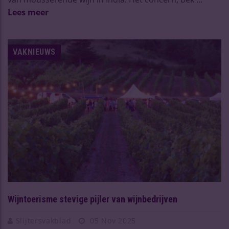
Lees meer
VAKNIEUWS
Wijntoerisme stevige pijler van wijnbedrijven
Slijtersvakblad
05 Nov 2025