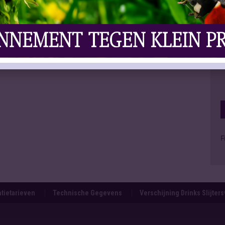
F
tietarieven
Technische Gegevens
Verschijning Drinks Slijter