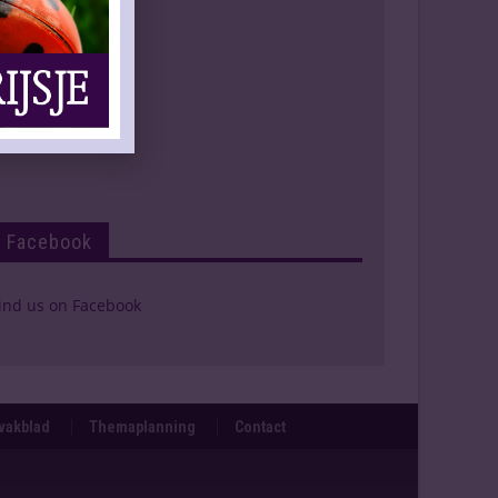
Facebook
ind us on Facebook
svakblad
Themaplanning
Contact