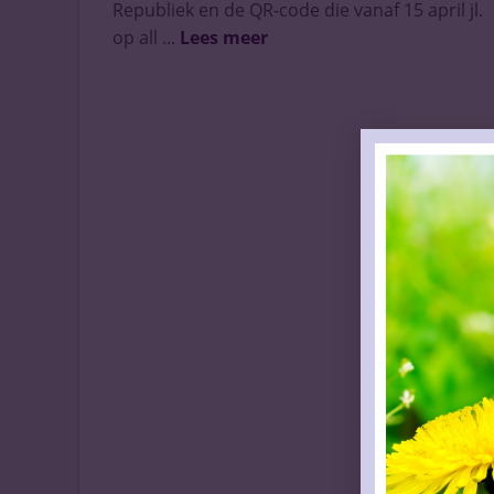
Republiek en de QR-code die vanaf 15 april jl.
op all ...
Lees meer