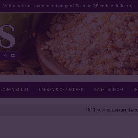
 (G)EEN KUNST
DRINKEN & GEZONDHEID
MARKTSPIEGEL
RE
1811 riesling van ruim twee eeuwe