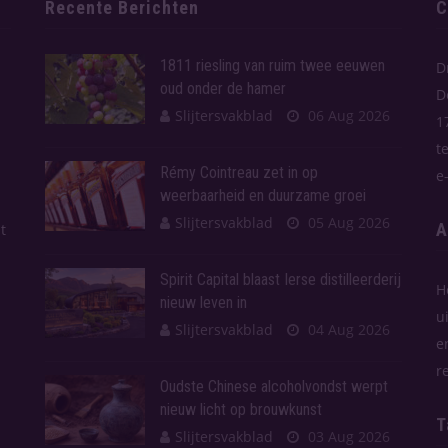
Recente Berichten
C
1811 riesling van ruim twee eeuwen
D
oud onder de hamer
D
Slijtersvakblad
06 Aug 2026
1
t
Rémy Cointreau zet in op
e
weerbaarheid en duurzame groei
Slijtersvakblad
05 Aug 2026
A
t
Spirit Capital blaast Ierse distilleerderij
H
nieuw leven in
u
Slijtersvakblad
04 Aug 2026
e
r
Oudste Chinese alcoholvondst werpt
nieuw licht op brouwkunst
T
Slijtersvakblad
03 Aug 2026