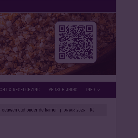
CHT & REGELGEVING
VERSCHIJNING
INFO
n oud onder de hamer
Rémy Cointreau zet in op weerba
| 06 aug 2026