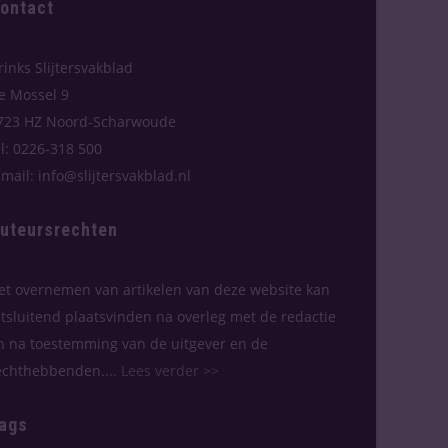
ontact
rinks Slijtersvakblad
e Mossel 9
723 HZ Noord-Scharwoude
el: 0226-318 500
-mail: info@slijtersvakblad.nl
uteursrechten
et overnemen van artikelen van deze website kan
itsluitend plaatsvinden na overleg met de redactie
n na toestemming van de uitgever en de
echthebbenden....
Lees verder >>
ags