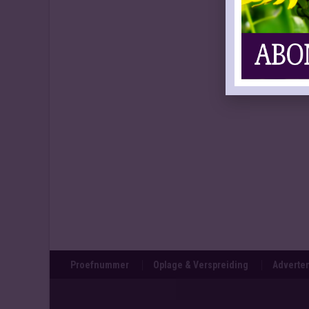
Proefnummer
Oplage & Verspreiding
Adverten