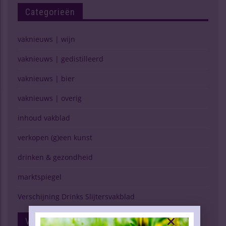
Categorieën
vaknieuws | wijn
vaknieuws | gedistilleerd
vaknieuws | bier
vaknieuws | overig
inhoud vakblad
verkopen (g)een kunst
drinken & gezondheid
marktspiegel
Verschijning Drinks Slijtersvakblad
Volg Ons Op Facebook