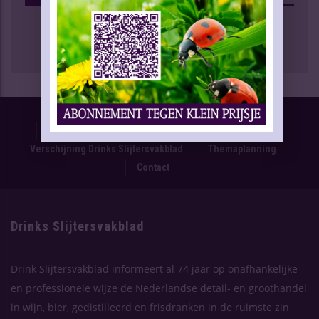
Proefnummer
Oplage & Verspreiding
Advertentietarieven
Technische Gegevens
Verschijning Drinks Slijtersvakblad
Themaplanning
Contact
Drinks Slijtersvakblad
Drink Slijtersvakblad informeert al 74 jaar op onafhankelijke
en professionele wijze de Nederlandse detail- en groothandel
in wijn, bier, gedistilleerd en frisdranken in de ruimste zin