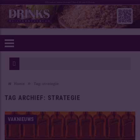
»
Home
Tag:
strategie
TAG ARCHIEF:
STRATEGIE
VAKNIEUWS