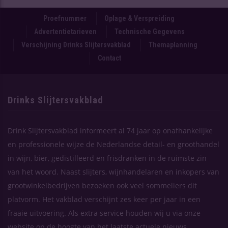
Proefnummer
Oplage & Verspreiding
Advertentietarieven
Technische Gegevens
Verschijning Drinks Slijtersvakblad
Themaplanning
Contact
Drinks Slijtersvakblad
Drink Slijtersvakblad informeert al 74 jaar op onafhankelijke
en professionele wijze de Nederlandse detail- en groothandel
in wijn, bier, gedistilleerd en frisdranken in de ruimste zin
van het woord. Naast slijters, wijnhandelaren en inkopers van
grootwinkelbedrijven bezoeken ook veel sommeliers dit
platvorm. Het vakblad verschijnt zes keer per jaar in een
fraaie uitvoering. Als extra service houden wij u via onze
website op de hoogte van het laatste actuele nieuws.