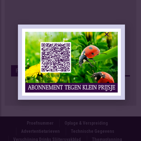
Facebook
Proefnummer
Oplage & Verspreiding
Advertentietarieven
Technische Gegevens
Verschijning Drinks Slijtersvakblad
Themaplanning