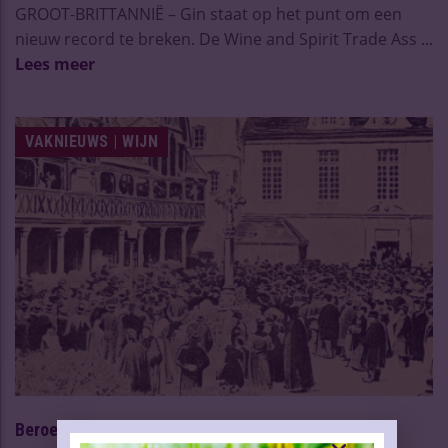
GROOT-BRITTANNIË – Gin staat op het punt om een
nieuw record te breken. De Wine and Spirit Trade Ass ...
Lees meer
VAKNIEUWS | WIJN
Beroemde wijnveiling schrijft geschiedenis