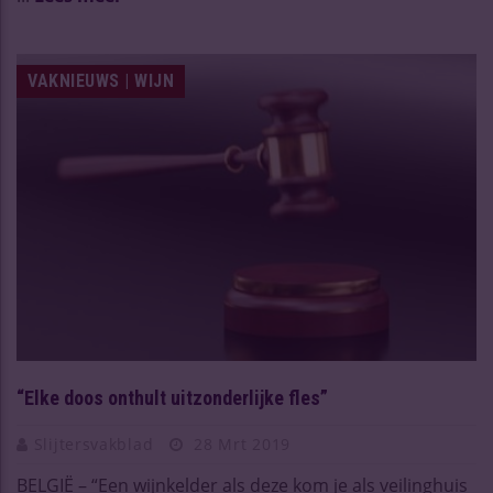
VAKNIEUWS | WIJN
“Elke doos onthult uitzonderlijke fles”
Slijtersvakblad
28 Mrt 2019
BELGIË – “Een wijnkelder als deze kom je als veilinghuis