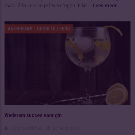
maar één keer in je leven tegen. Elke ...
Lees meer
VAKNIEUWS | GEDISTILLEERD
Wederom succes voor gin
Slijtersvakblad
27 Aug 2018