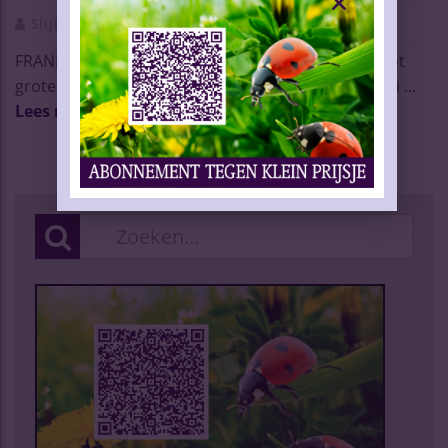
Slijtersvakblad
22 Nov 2017
FRANKRIJK – De temperatuur in Hôtel Dieu steeg tot
grote hoogte, ademloos volgde het publiek binneni ...
Lees meer