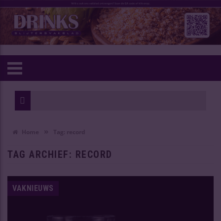
Wijn
Ouds
»
Home
Tag:
record
TAG ARCHIEF:
RECORD
VAKNIEUWS