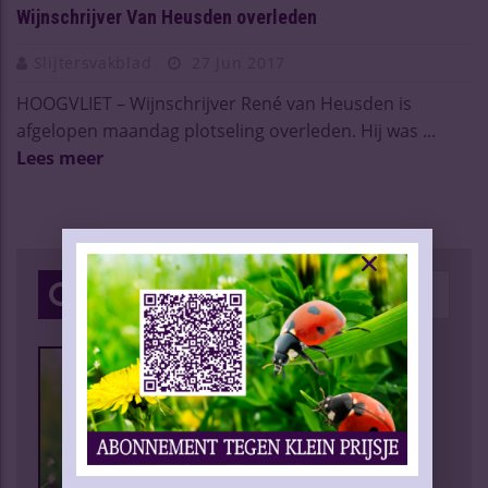
Wijnschrijver Van Heusden overleden
Slijtersvakblad
27 Jun 2017
HOOGVLIET – Wijnschrijver René van Heusden is
afgelopen maandag plotseling overleden. Hij was ...
Lees meer