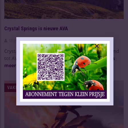
Crystal Springs is nieuwe AVA
Slijtersvakblad
23 Okt 2024
Crystal Springs in de Napa Valley is officieel benoemd
tot AVA (American Viticulture Area). Het wo ...
Lees
meer
VAKNIEUWS | WIJN