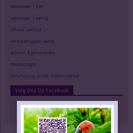
vaknieuws | bier
vaknieuws | overig
inhoud vakblad
verkopen (g)een kunst
drinken & gezondheid
marktspiegel
Verschijning Drinks Slijtersvakblad
Volg Ons Op Facebook