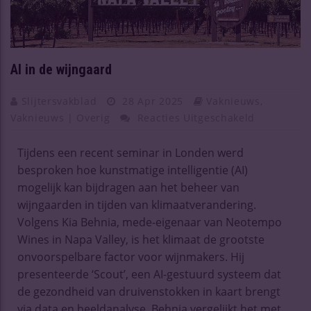
AI in de wijngaard
Slijtersvakblad
28 Apr 2025
Vaknieuws
,
Vaknieuws | Overig
Reacties Uitgeschakeld
Tijdens een recent seminar in Londen werd
besproken hoe kunstmatige intelligentie (AI)
mogelijk kan bijdragen aan het beheer van
wijngaarden in tijden van klimaatverandering.
Volgens Kia Behnia, mede-eigenaar van Neotempo
Wines in Napa Valley, is het klimaat de grootste
onvoorspelbare factor voor wijnmakers. Hij
presenteerde ‘Scout’, een AI-gestuurd systeem dat
de gezondheid van druivenstokken in kaart brengt
via data en beeldanalyse. Behnia vergelijkt het met