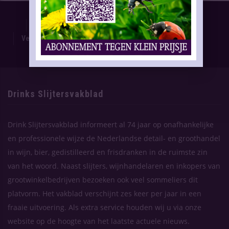
Proefnummer
Oplage & Verspreiding
Advertentietarieven
Technische Gegevens
Verschijning Drinks Slijtersvakblad
Themaplanning
Contact
Drinks Slijtersvakblad
Drink Slijtersvakblad informeert al 74 jaar op onafhankelijke
en professionele wijze de Nederlandse detail- en groothandel
in wijn, bier, gedistilleerd en frisdranken in de ruimste zin
van het woord. Naast slijters, wijnhandelaren en inkopers van
grootwinkelbedrijven bezoeken ook veel sommeliers dit
platvorm. Het vakblad verschijnt zes keer per jaar in een
fraaie uitvoering. Als extra service houden wij u via onze
website op de hoogte van het laatste actuele nieuws.