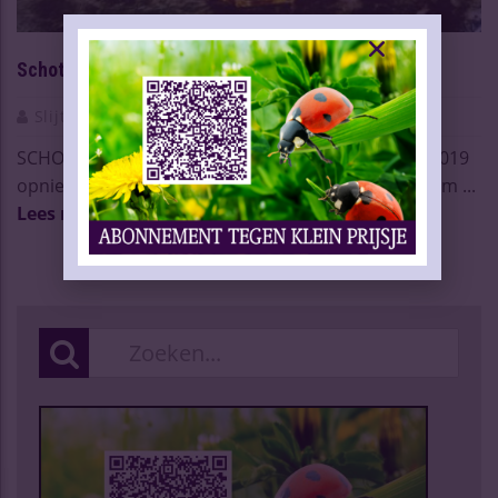
Schotten drinken nog steeds te veel
Slijtersvakblad
22 Jun 2020
SCHOTLAND – De Schotse drankconsumptie is in 2019
opnieuw gedaald. In mei 2018 voerde het land een m ...
Lees meer