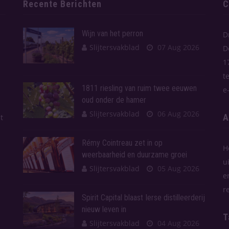
Recente Berichten
C
Wijn van het perron
D
Slijtersvakblad
07 Aug 2026
D
1
t
1811 riesling van ruim twee eeuwen
e
oud onder de hamer
Slijtersvakblad
06 Aug 2026
A
t
Rémy Cointreau zet in op
H
weerbaarheid en duurzame groei
u
Slijtersvakblad
05 Aug 2026
e
r
Spirit Capital blaast Ierse distilleerderij
nieuw leven in
T
Slijtersvakblad
04 Aug 2026