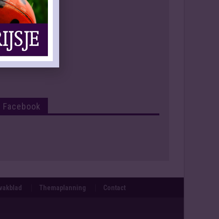
Facebook
svakblad
Themaplanning
Contact