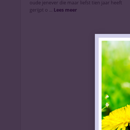
oude jenever die maar liefst tien jaar heeft
gerijpt o ...
Lees meer