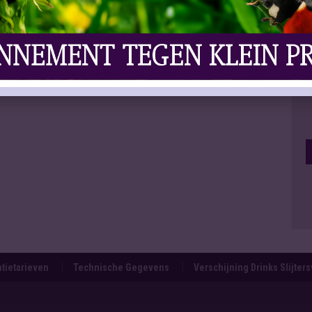
tietarieven
Technische Gegevens
Verschijning Drinks Slijter