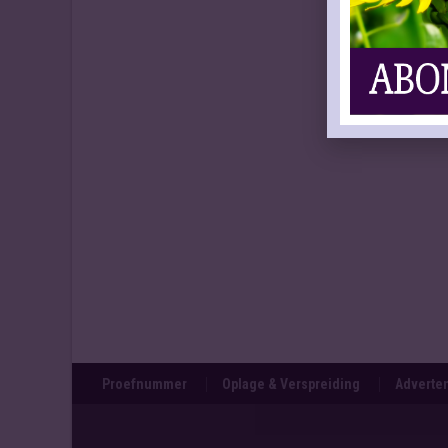
Proefnummer
Oplage & Verspreiding
Adverten