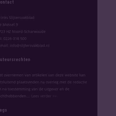
ontact
rinks Slijtersvakblad
e Mossel 9
723 HZ Noord-Scharwoude
el: 0226-318 500
-mail: info@slijtersvakblad.nl
uteursrechten
et overnemen van artikelen van deze website kan
itsluitend plaatsvinden na overleg met de redactie
n na toestemming van de uitgever en de
echthebbenden....
Lees verder >>
ags