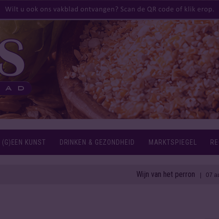
 (G)EEN KUNST
DRINKEN & GEZONDHEID
MARKTSPIEGEL
RE
Wijn van het perron
| 07 aug 2026