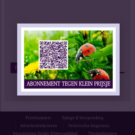
Facebook
Proefnummer
Oplage & Verspreiding
Advertentietarieven
Technische Gegevens
Verschijning Drinks Slijtersvakblad
Themaplanning