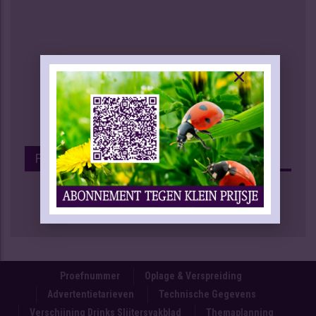
Facebook
Proefnummer
Oplage & Verspreiding
Advertentietarieven
Technische Gegevens
Verschijning Drinks Slijtersvakblad
Themaplanning