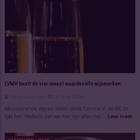
LVMH bezit de vier meest waardevolle wijnmerken
Slijtersvakblad
21 Aug 2024
Mousserende wijnen zitten sinds Corona in de lift, zo
lijkt het. Wellicht dat we met zijn allen het ...
Lees meer