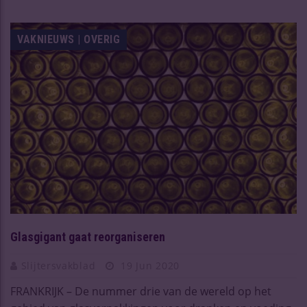
VAKNIEUWS | OVERIG
Glasgigant gaat reorganiseren
Slijtersvakblad
19 Jun 2020
FRANKRIJK – De nummer drie van de wereld op het