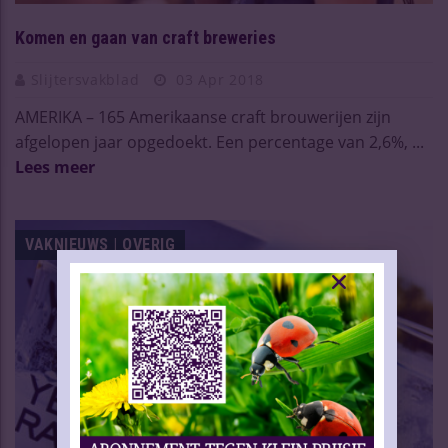
Komen en gaan van craft breweries
Slijtersvakblad
03 Apr 2018
AMERIKA – 165 Amerikaanse craft brouwerijen zijn
afgelopen jaar opgedoekt. Een percentage van 2,6%, ...
Lees meer
VAKNIEUWS | OVERIG