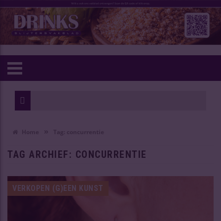
Wijn 
Oudst
»
Home
Tag:
concurrentie
TAG ARCHIEF:
CONCURRENTIE
VERKOPEN (G)EEN KUNST