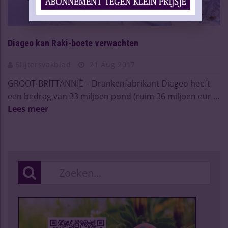
Diageo kan Raki-boete verwachten
Slijtersvakblad
21 Aug 2017
GROOT-BRITTANNIË – Drankenfabrikant Diageo heeft
een bedrag van 33 miljoen pond (ruim 36 miljoen eur ...
Lees meer