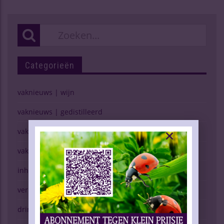
Categorieën
vaknieuws | wijn
vaknieuws | gedistilleerd
vaknieuws | bier
vaknieuws | overig
inhoud vakblad
verkopen (g)een kunst
drinken & gezondheid