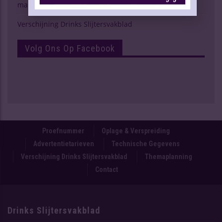
marktspiegel
Verschijning Drinks Slijtersvakblad
Volg Ons Op Facebook
Proefnummer
Oplage & Verspreiding
Advertentietarieven
Technische Gegevens
Verschijning Drinks Slijtersvakblad
Themaplanning
Contact
Drinks Slijtersvakblad