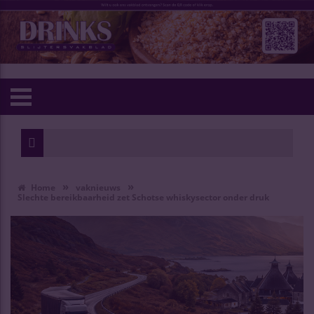
»
»
Home
vaknieuws
Slechte bereikbaarheid zet Schotse whiskysector onder druk