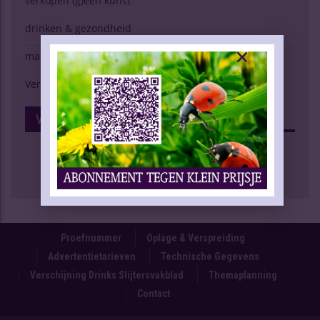
verkopen (g)een kunst
drinken & gezondheid
marktspiegel
Verschijning Drinks Slijtersvakblad
Volg Ons Op Facebook
Proefnummer
Oplage & Verspreiding
Advertentietarieven
Technische Gegevens
Verschijning Drinks Slijtersvakblad
Themaplanning
Contact