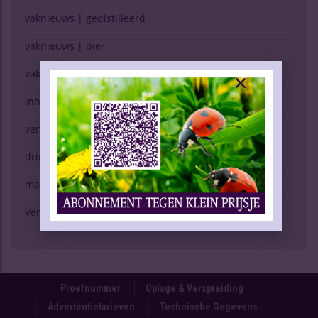
vaknieuws | gedistilleerd
vaknieuws | bier
vaknieuws | overig
inhoud vakblad
verkopen (g)een kunst
drinken & gezondheid
marktspiegel
Verschijning Drinks Slijtersvakblad
Proefnummer
Oplage & Verspreiding
Advertentietarieven
Technische Gegevens