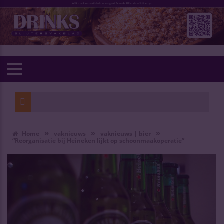
»
»
»
Home
vaknieuws
vaknieuws | bier
“Reorganisatie bij Heineken lijkt op schoonmaakoperatie”