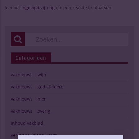
Je moet
ingelogd zijn op
om een reactie te plaatsen.
Categorieën
vaknieuws | wijn
vaknieuws | gedistilleerd
vaknieuws | bier
vaknieuws | overig
inhoud vakblad
verkopen (g)een kunst