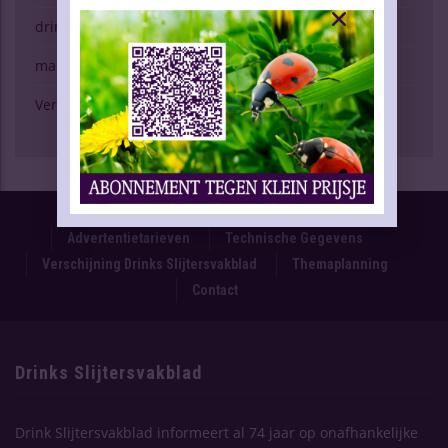
drinken & gezondheid
marktspiegel
Verschijning Drinks Slijtersvakblad
Proefnummer
Oplage & Verspreiding
Advertentietarieven
Technische Gegevens
Verschijning Drinks Slijtersvakblad
Themaplanning
Contact
Drinks Slijtersvakblad
Drink Slijtersvakblad informeert al 74 jaar op onafhankelijke