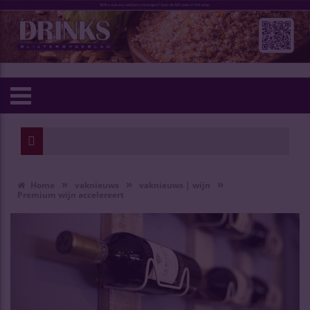
»
»
»
Home
vaknieuws
vaknieuws | wijn
Premium wijn accelereert