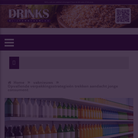
»
»
Home
vaknieuws
Opvallende verpakkingsstrategieën trekken aandacht jonge
consument