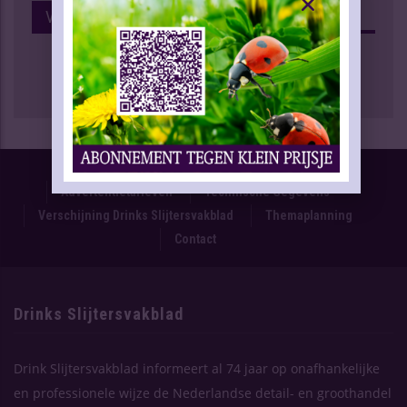
Volg Ons Op Facebook
Proefnummer
Oplage & Verspreiding
Advertentietarieven
Technische Gegevens
Verschijning Drinks Slijtersvakblad
Themaplanning
Contact
Drinks Slijtersvakblad
Drink Slijtersvakblad informeert al 74 jaar op onafhankelijke
en professionele wijze de Nederlandse detail- en groothandel