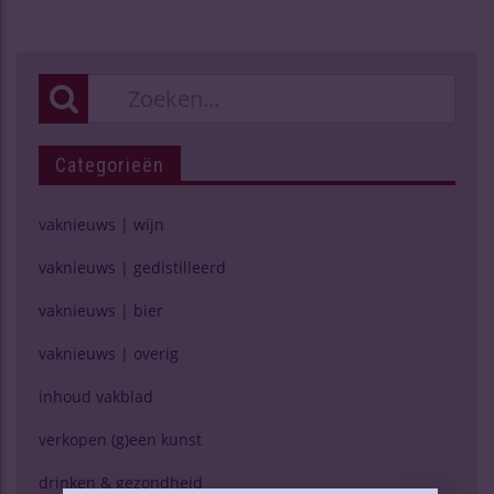
Categorieën
vaknieuws | wijn
vaknieuws | gedistilleerd
vaknieuws | bier
vaknieuws | overig
inhoud vakblad
verkopen (g)een kunst
drinken & gezondheid