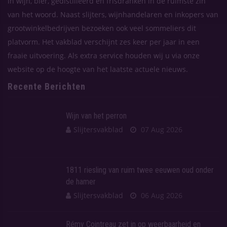
in wijn, bier, gedistilleerd en frisdranken in de ruimste zin
van het woord. Naast slijters, wijnhandelaren en inkopers van
grootwinkelbedrijven bezoeken ook veel sommeliers dit
platvorm. Het vakblad verschijnt zes keer per jaar in een
fraaie uitvoering. Als extra service houden wij u via onze
website op de hoogte van het laatste actuele nieuws.
Recente Berichten
Wijn van het perron
Slijtersvakblad
07 Aug 2026
1811 riesling van ruim twee eeuwen oud onder
de hamer
Slijtersvakblad
06 Aug 2026
Rémy Cointreau zet in op weerbaarheid en