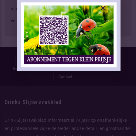
marktspiegel
Verschijning Drinks Slijtersvakblad
Proefnummer
Oplage & Verspreiding
Advertentietarieven
Technische Gegevens
Verschijning Drinks Slijtersvakblad
Themaplanning
Contact
Drinks Slijtersvakblad
Drink Slijtersvakblad informeert al 74 jaar op onafhankelijke
en professionele wijze de Nederlandse detail- en groothandel