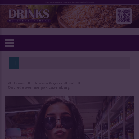
»
»
Home
drinken & gezondheid
Onvrede over aanpak Luxemburg