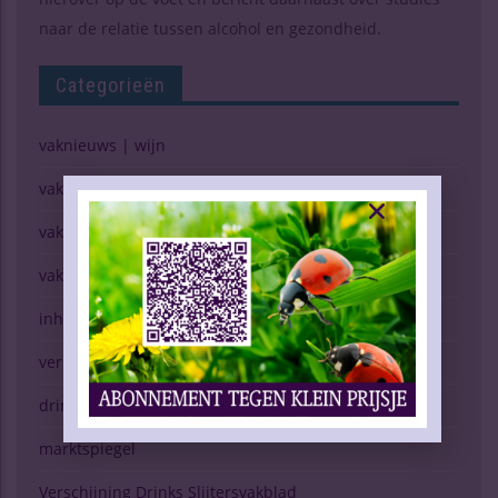
naar de relatie tussen alcohol en gezondheid.
Categorieën
vaknieuws | wijn
vaknieuws | gedistilleerd
vaknieuws | bier
vaknieuws | overig
inhoud vakblad
verkopen (g)een kunst
drinken & gezondheid
marktspiegel
Verschijning Drinks Slijtersvakblad