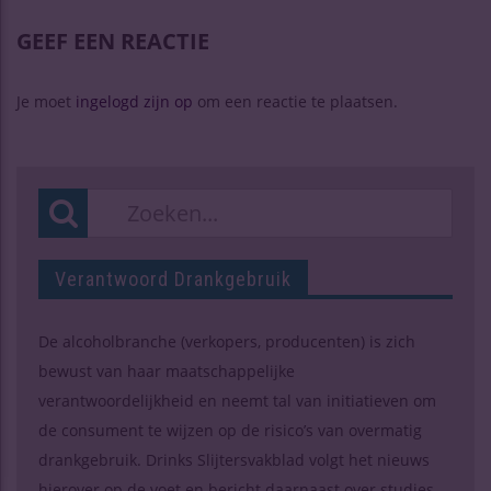
GEEF EEN REACTIE
Je moet
ingelogd zijn op
om een reactie te plaatsen.
Verantwoord Drankgebruik
De alcoholbranche (verkopers, producenten) is zich
bewust van haar maatschappelijke
verantwoordelijkheid en neemt tal van initiatieven om
de consument te wijzen op de risico’s van overmatig
drankgebruik. Drinks Slijtersvakblad volgt het nieuws
hierover op de voet en bericht daarnaast over studies