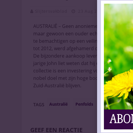
Slijtersvakblad
23 Aug 2017
Vaknieu
AUSTRALIË – Geen anonieme miljardair, gee
maar gewoon een ouder echtpaar uit Adelaid
te bemachtigen op een veiling in het zuiden 
tot 2012, werd afgehamerd op een bedrag va
De bijzondere aankoop leverde John en Leann
jarige John liet weten dat hij en zijn vrouw ni
collectie is een investering voor hun vier k
nobel doel met zijn hoge bod: de iconische 
Zuid-Australië blijven.
Australië
Penfolds
veiling
verz
TAGS
GEEF EEN REACTIE