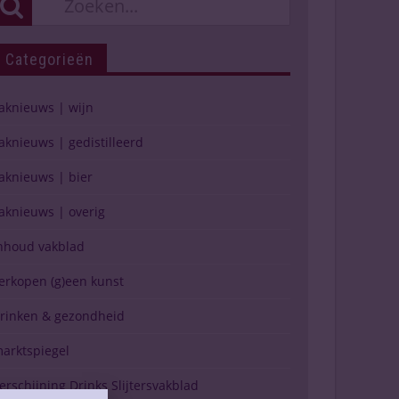
Categorieën
aknieuws | wijn
aknieuws | gedistilleerd
aknieuws | bier
aknieuws | overig
nhoud vakblad
erkopen (g)een kunst
rinken & gezondheid
arktspiegel
erschijning Drinks Slijtersvakblad