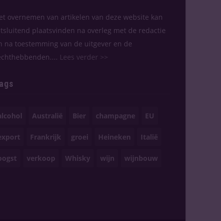
et overnemen van artikelen van deze website kan
itsluitend plaatsvinden na overleg met de redactie
n na toestemming van de uitgever en de
echthebbenden....
Lees verder >>
ags
alcohol
Australië
Bier
champagne
EU
export
Frankrijk
groei
Heineken
Italië
oogst
verkoop
Whisky
wijn
wijnbouw