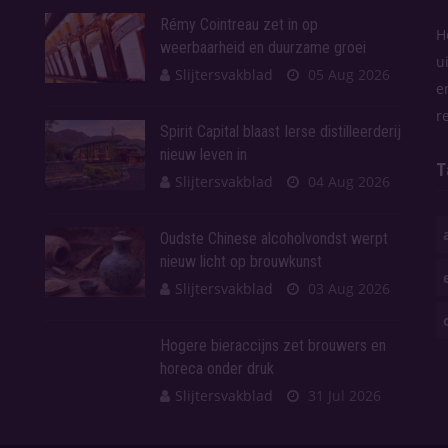
Rémy Cointreau zet in op
H
weerbaarheid en duurzame groei
u
Slijtersvakblad
05 Aug 2026
e
r
Spirit Capital blaast Ierse distilleerderij
nieuw leven in
T
Slijtersvakblad
04 Aug 2026
Oudste Chinese alcoholvondst werpt
nieuw licht op brouwkunst
Slijtersvakblad
03 Aug 2026
Hogere bieraccijns zet brouwers en
horeca onder druk
Slijtersvakblad
31 Jul 2026