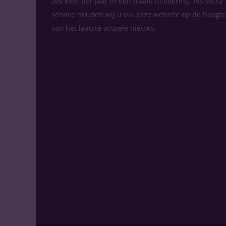
zes keer per jaar in een fraaie uitvoering. Als extra
service houden wij u via onze website op de hoogte
van het laatste actuele nieuws.