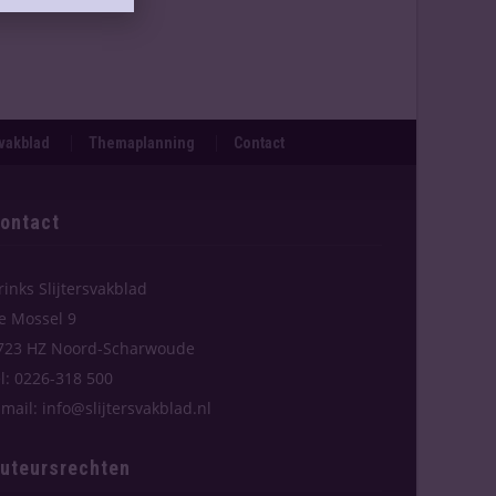
svakblad
Themaplanning
Contact
ontact
rinks Slijtersvakblad
e Mossel 9
723 HZ Noord-Scharwoude
el: 0226-318 500
-mail: info@slijtersvakblad.nl
uteursrechten