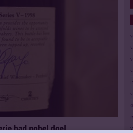
v
v
v
v
i
v
d
m
rie had nobel doel
V