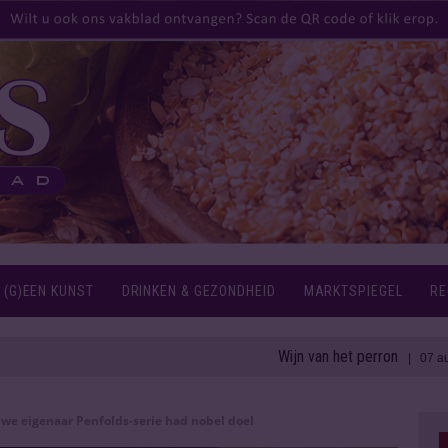
 (G)EEN KUNST
DRINKEN & GEZONDHEID
MARKTSPIEGEL
RE
Wijn van het perron
| 07 aug 2026
we eigenaar Penfolds-serie had nobel doel