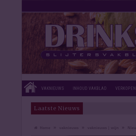
VAKNIEUWS
INHOUD VAKBLAD
VERKOPEN
Laatste Nieuws
»
»
»
Home
vaknieuws
vaknieuws | wijn
Nieu