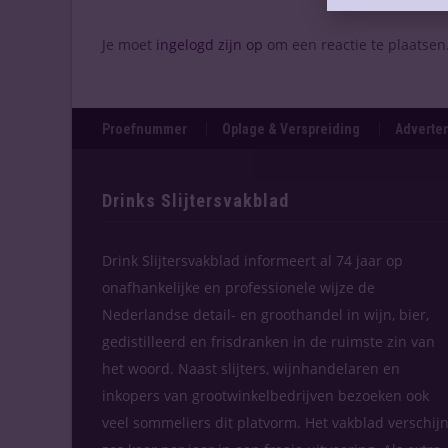
Je moet
ingelogd zijn op
om een reactie te plaatsen
Proefnummer
Oplage & Verspreiding
Adverten
Drinks Slijtersvakblad
Drink Slijtersvakblad informeert al 74 jaar op
onafhankelijke en professionele wijze de
Nederlandse detail- en groothandel in wijn, bier,
gedistilleerd en frisdranken in de ruimste zin van
het woord. Naast slijters, wijnhandelaren en
inkopers van grootwinkelbedrijven bezoeken ook
veel sommeliers dit platvorm. Het vakblad verschijn