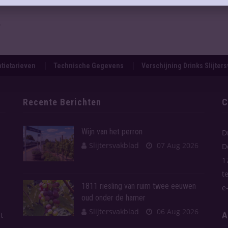
.
tietarieven
Technische Gegevens
Verschijning Drinks Slijter
Recente Berichten
C
Wijn van het perron
D
Slijtersvakblad
07 Aug 2026
D
1
t
1811 riesling van ruim twee eeuwen
e
oud onder de hamer
Slijtersvakblad
06 Aug 2026
A
t