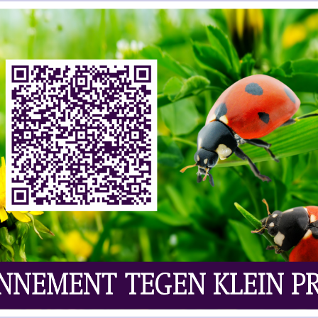
ws | Wijn
Laat Uw Reactie Achter
n Chinese investeerder of gerenommeerde hotelier,
e wist onlangs een unieke serie Penfolds Grange
van Australië. De serie van 62 jaargangen, van 1951
n 260.360 dollar, omgerekend zo’n 175.000 euro.
e Davison een groot applaus uit de zaal op. De 71-
et van plan zijn de flessen leeg te drinken. De
leinkinderen. Maar de wijnverzamelaar had ook een
wijnen moesten koste wat het kost in ‘home-town’
ameling