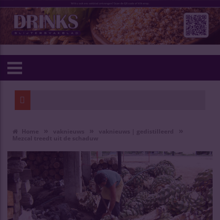
»
»
»
Home
vaknieuws
vaknieuws | gedistilleerd
Mezcal treedt uit de schaduw