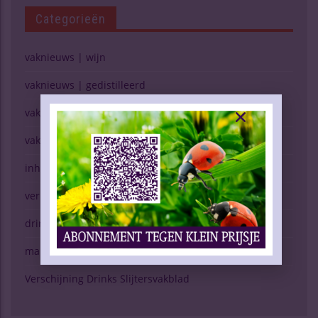
Categorieën
vaknieuws | wijn
vaknieuws | gedistilleerd
vaknieuws | bier
vaknieuws | overig
inhoud vakblad
verkopen (g)een kunst
drinken & gezondheid
marktspiegel
Verschijning Drinks Slijtersvakblad