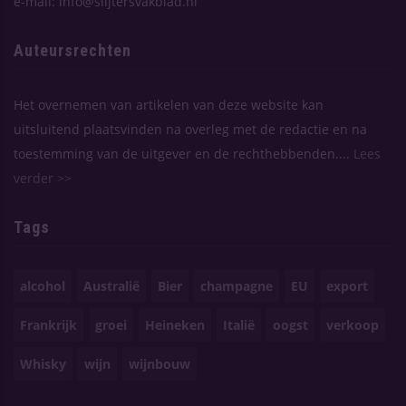
e-mail: info@slijtersvakblad.nl
Auteursrechten
Het overnemen van artikelen van deze website kan
uitsluitend plaatsvinden na overleg met de redactie en na
toestemming van de uitgever en de rechthebbenden....
Lees
verder >>
Tags
alcohol
Australië
Bier
champagne
EU
export
Frankrijk
groei
Heineken
Italië
oogst
verkoop
Whisky
wijn
wijnbouw