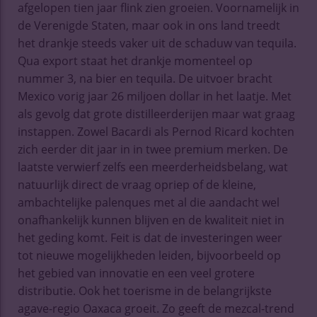
afgelopen tien jaar flink zien groeien. Voornamelijk in
de Verenigde Staten, maar ook in ons land treedt
het drankje steeds vaker uit de schaduw van tequila.
Qua export staat het drankje momenteel op
nummer 3, na bier en tequila. De uitvoer bracht
Mexico vorig jaar 26 miljoen dollar in het laatje. Met
als gevolg dat grote distilleerderijen maar wat graag
instappen. Zowel Bacardi als Pernod Ricard kochten
zich eerder dit jaar in in twee premium merken. De
laatste verwierf zelfs een meerderheidsbelang, wat
natuurlijk direct de vraag opriep of de kleine,
ambachtelijke palenques met al die aandacht wel
onafhankelijk kunnen blijven en de kwaliteit niet in
het geding komt. Feit is dat de investeringen weer
tot nieuwe mogelijkheden leiden, bijvoorbeeld op
het gebied van innovatie en een veel grotere
distributie. Ook het toerisme in de belangrijkste
agave-regio Oaxaca groeit. Zo geeft de mezcal-trend