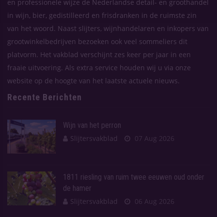
en professionele wijze de Nederlandse detail- en groothandel
in wijn, bier, gedistilleerd en frisdranken in de ruimste zin
van het woord. Naast slijters, wijnhandelaren en inkopers van
grootwinkelbedrijven bezoeken ook veel sommeliers dit
platvorm. Het vakblad verschijnt zes keer per jaar in een
fraaie uitvoering. Als extra service houden wij u via onze
website op de hoogte van het laatste actuele nieuws.
Recente Berichten
Wijn van het perron
Slijtersvakblad
07 Aug 2026
1811 riesling van ruim twee eeuwen oud onder
de hamer
Slijtersvakblad
06 Aug 2026