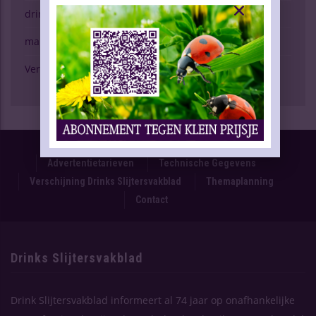
drinken & gezondheid
marktspiegel
Verschijning Drinks Slijtersvakblad
Proefnummer
Oplage & Verspreiding
Advertentietarieven
Technische Gegevens
Verschijning Drinks Slijtersvakblad
Themaplanning
Contact
Drinks Slijtersvakblad
Drink Slijtersvakblad informeert al 74 jaar op onafhankelijke