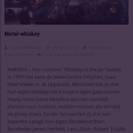
Metal-whiskey
Slijtersvakblad
06 Mrt 2018
Vaknieuws |
Gedistilleerd
Laat Uw Reactie Achter
AMERIKA – Hun nummer ‘Whiskey in the Jar’ haalde
in 1999 niet eens de Nederlandse hitlijsten, maar
bleef steken in de tipparade. Misschien dat ze met
hun eigen whiskey-merk hogere ogen gaan scoren.
Heavy metal band Metallica zou hier namelijk
plannen voor hebben, melden mensen die dichtbij
de groep staan. Eerder lanceerden zij al in een
beperkte oplage hun eigen (Budweiser)bier.
Bandleden James Hetfield, Lars Ulrich, Robert Trujillo