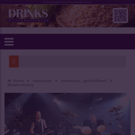
»
»
»
Home
vaknieuws
vaknieuws | gedistilleerd
Metal-whiskey