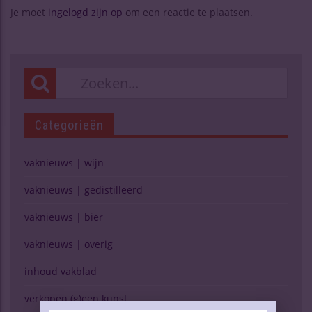
Je moet
ingelogd zijn op
om een reactie te plaatsen.
Categorieën
vaknieuws | wijn
vaknieuws | gedistilleerd
vaknieuws | bier
vaknieuws | overig
inhoud vakblad
verkopen (g)een kunst