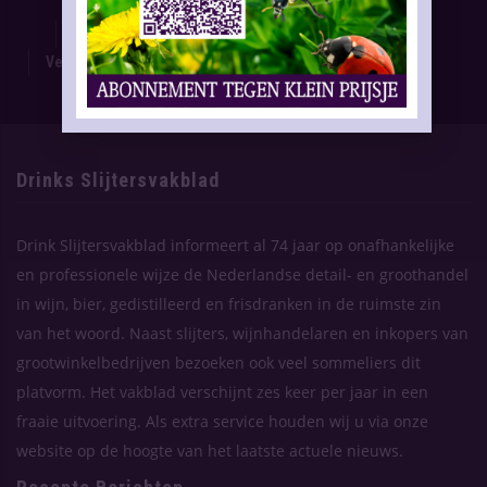
Proefnummer
Oplage & Verspreiding
Advertentietarieven
Technische Gegevens
Verschijning Drinks Slijtersvakblad
Themaplanning
Contact
Drinks Slijtersvakblad
Drink Slijtersvakblad informeert al 74 jaar op onafhankelijke
en professionele wijze de Nederlandse detail- en groothandel
in wijn, bier, gedistilleerd en frisdranken in de ruimste zin
van het woord. Naast slijters, wijnhandelaren en inkopers van
grootwinkelbedrijven bezoeken ook veel sommeliers dit
platvorm. Het vakblad verschijnt zes keer per jaar in een
fraaie uitvoering. Als extra service houden wij u via onze
website op de hoogte van het laatste actuele nieuws.