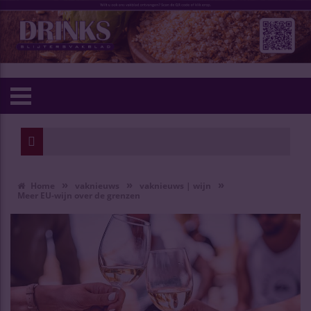
»
»
»
Home
vaknieuws
vaknieuws | wijn
Meer EU-wijn over de grenzen