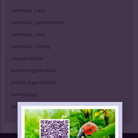
vaknieuws | wijn
vaknieuws | gedistilleerd
vaknieuws | bier
vaknieuws | overig
inhoud vakblad
verkopen (g)een kunst
drinken & gezondheid
marktspiegel
Verschijning Drinks Slijtersvakblad