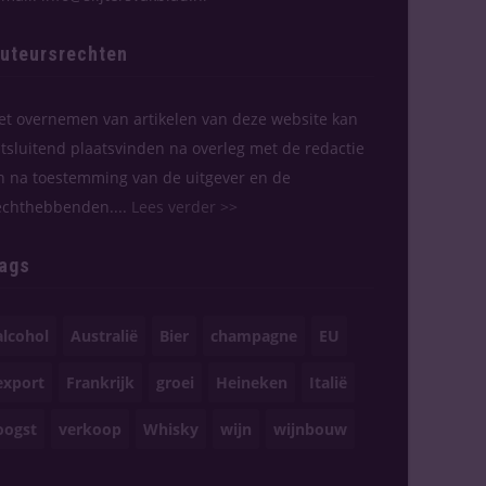
uteursrechten
et overnemen van artikelen van deze website kan
itsluitend plaatsvinden na overleg met de redactie
n na toestemming van de uitgever en de
echthebbenden....
Lees verder >>
ags
alcohol
Australië
Bier
champagne
EU
export
Frankrijk
groei
Heineken
Italië
oogst
verkoop
Whisky
wijn
wijnbouw