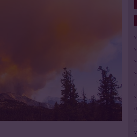
v
v
v
v
i
v
d
m
V