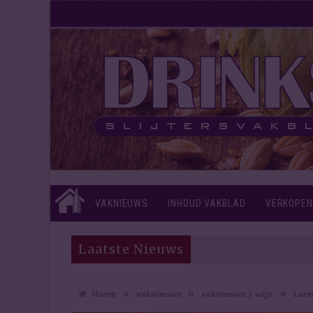
VAKNIEUWS
INHOUD VAKBLAD
VERKOPEN
Laatste Nieuws
»
»
»
Home
vaknieuws
vaknieuws | wijn
Lere