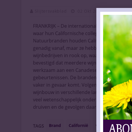
Slijtersvakblad
02 Okt 2020
Vaknieuw
FRANKRIJK – De internationale wijnindustrie 
waar hun Californische collega’s afgelopen 
Natuurbranden houden Californië om de hav
genadig vanaf, maar ze hebben ook wel een
wijnbedrijven in rook op, waaronder Newton V
bevestigd dat meerdere wijnmakerijen zijn g
werkzaam aan een Canadese en Australische uni
gebeurtenissen. De branden komen steeds v
vaker in gevaar komt. Volgens Pesme zijn e
wijnbouw in verschillende landen treft, ond
veel wetenschappelijk onderzoek gedaan naa
druiven en de gevolgen daarvan op de wijn.
Brand
Californië
wijnmakerijen
TAGS