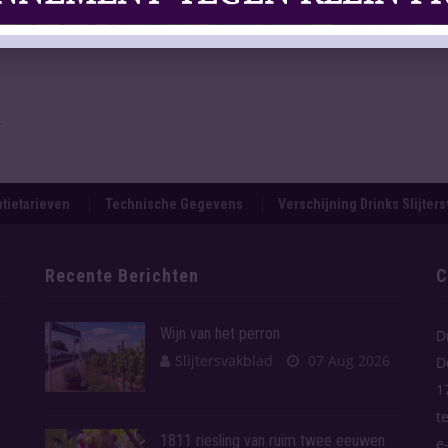
.
tietarieven
Technische Gegevens
Verschijning Drinks Slijter
Recente Berichten
C
Wijn van het perron
D
Slijtersvakblad
07 Aug 2026
D
1
t
1811 riesling van ruim twee eeuwen
e