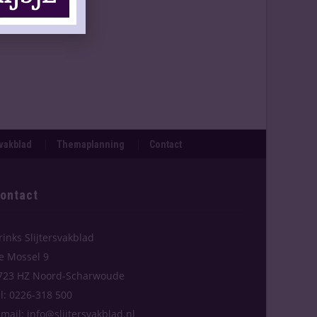
svakblad
Themaplanning
Contact
ontact
rinks Slijtersvakblad
e Mossel 9
723 HZ Noord-Scharwoude
el: 0226-318 500
-mail: info@slijtersvakblad.nl