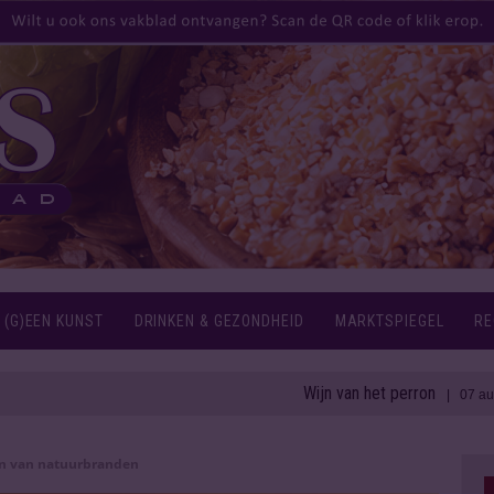
 (G)EEN KUNST
DRINKEN & GEZONDHEID
MARKTSPIEGEL
RE
Wijn van het perron
| 07 aug 2026
n van natuurbranden