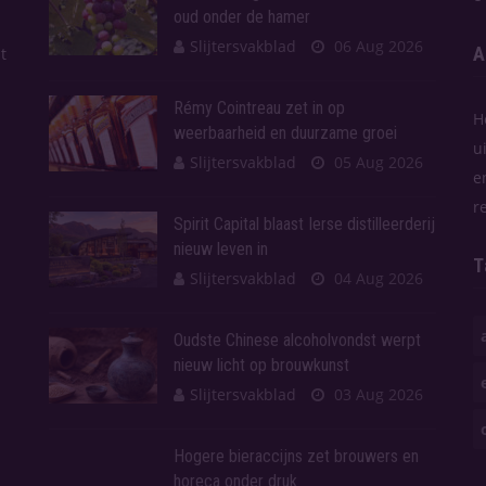
oud onder de hamer
Slijtersvakblad
06 Aug 2026
A
t
Rémy Cointreau zet in op
H
weerbaarheid en duurzame groei
u
Slijtersvakblad
05 Aug 2026
e
r
Spirit Capital blaast Ierse distilleerderij
nieuw leven in
T
Slijtersvakblad
04 Aug 2026
Oudste Chinese alcoholvondst werpt
nieuw licht op brouwkunst
Slijtersvakblad
03 Aug 2026
Hogere bieraccijns zet brouwers en
horeca onder druk