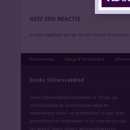
GEEF EEN REACTIE
Je moet
ingelogd zijn op
om een reactie te plaatsen
Proefnummer
Oplage & Verspreiding
Adverten
Drinks Slijtersvakblad
Drink Slijtersvakblad informeert al 74 jaar op
onafhankelijke en professionele wijze de
Nederlandse detail- en groothandel in wijn, bier,
gedistilleerd en frisdranken in de ruimste zin van
het woord. Naast slijters, wijnhandelaren en