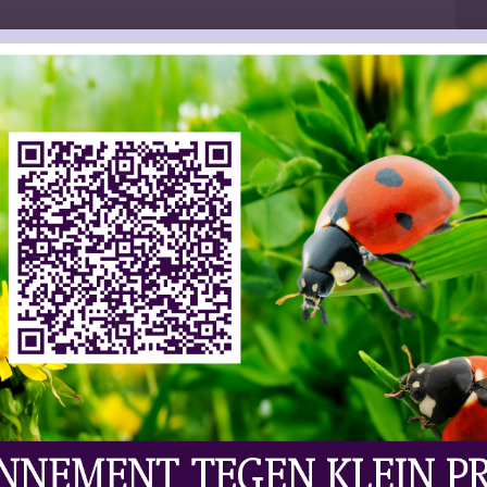
s | Wijn
Laat Uw Reactie Achter
moet lessen te trekken uit de desastreuze situatie
week voor de zoveelste keer in belandden.
erklap in de greep. Soms komen wijnmakerijen er
s minder geluk. Afgelopen week gingen meerdere
ineyard. Het California Wine Institute heeft
etroffen. Professor Jacques-Olivier Pesme,
versiteit, stelt dat er veel te leren valt uit de
roeger in het seizoen waarmee de oogst steeds
r veel overeenkomsten tussen de branden die de
er meer in omvang en snelheid. Her en der wordt al
r smoke taint, oftewel door rook aangetaste