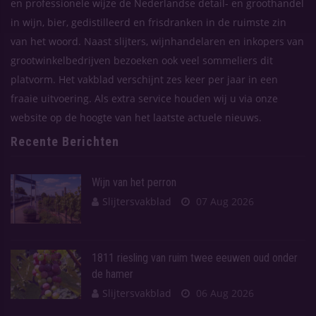
en professionele wijze de Nederlandse detail- en groothandel
in wijn, bier, gedistilleerd en frisdranken in de ruimste zin
van het woord. Naast slijters, wijnhandelaren en inkopers van
grootwinkelbedrijven bezoeken ook veel sommeliers dit
platvorm. Het vakblad verschijnt zes keer per jaar in een
fraaie uitvoering. Als extra service houden wij u via onze
website op de hoogte van het laatste actuele nieuws.
Recente Berichten
Wijn van het perron
Slijtersvakblad
07 Aug 2026
1811 riesling van ruim twee eeuwen oud onder
de hamer
Slijtersvakblad
06 Aug 2026