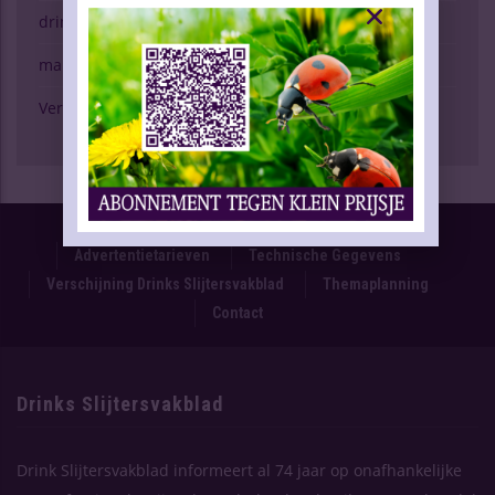
drinken & gezondheid
marktspiegel
Verschijning Drinks Slijtersvakblad
Proefnummer
Oplage & Verspreiding
Advertentietarieven
Technische Gegevens
Verschijning Drinks Slijtersvakblad
Themaplanning
Contact
Drinks Slijtersvakblad
Drink Slijtersvakblad informeert al 74 jaar op onafhankelijke