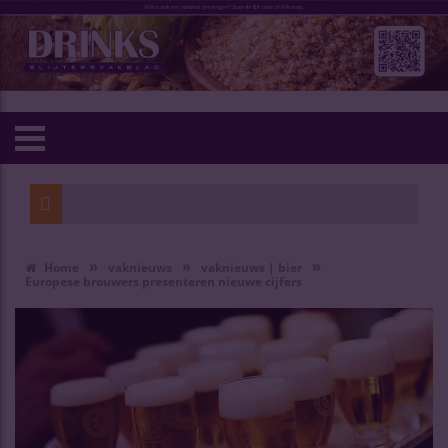
»
»
»
Home
vaknieuws
vaknieuws | bier
Europese brouwers presenteren nieuwe cijfers