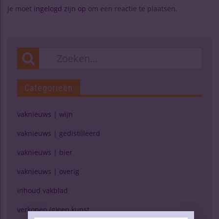
Je moet
ingelogd zijn op
om een reactie te plaatsen.
Categorieën
vaknieuws | wijn
vaknieuws | gedistilleerd
vaknieuws | bier
vaknieuws | overig
inhoud vakblad
verkopen (g)een kunst