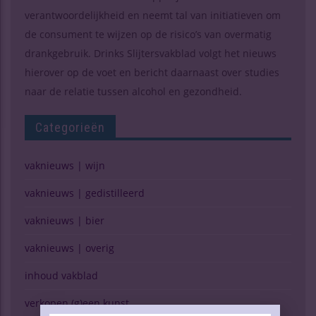
verantwoordelijkheid en neemt tal van initiatieven om
de consument te wijzen op de risico’s van overmatig
drankgebruik. Drinks Slijtersvakblad volgt het nieuws
hierover op de voet en bericht daarnaast over studies
naar de relatie tussen alcohol en gezondheid.
Categorieën
vaknieuws | wijn
vaknieuws | gedistilleerd
vaknieuws | bier
vaknieuws | overig
inhoud vakblad
verkopen (g)een kunst