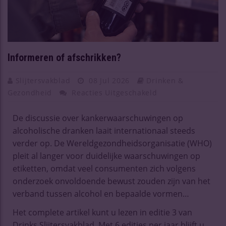
Informeren of afschrikken?
Slijtersvakblad
08 Jul 2026
Drinken &
Gezondheid
Reacties Uitgeschakeld
De discussie over kankerwaarschuwingen op
alcoholische dranken laait internationaal steeds
verder op. De Wereldgezondheidsorganisatie (WHO)
pleit al langer voor duidelijke waarschuwingen op
etiketten, omdat veel consumenten zich volgens
onderzoek onvoldoende bewust zouden zijn van het
verband tussen alcohol en bepaalde vormen…
Het complete artikel kunt u lezen in editie 3 van
Drinks Slijtersvakblad. Met 6 edities per jaar blijft u