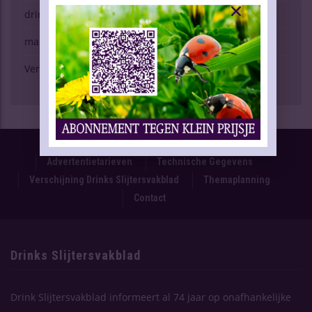
drinken & gezondheid
marktspiegel
Verschijning Drinks Slijtersvakblad
Proefnummer
Oplage & Verspreiding
Advertentietarieven
Technische Gegevens
Verschijning Drinks Slijtersvakblad
Themaplanning
Contact
Drinks Slijtersvakblad
Drink Slijtersvakblad informeert al 74 jaar op onafhankelijke