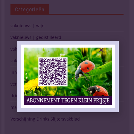
Categorieën
vaknieuws | wijn
vaknieuws | gedistilleerd
vaknieuws | bier
vaknieuws | overig
inhoud vakblad
verkopen (g)een kunst
drinken & gezondheid
marktspiegel
Verschijning Drinks Slijtersvakblad