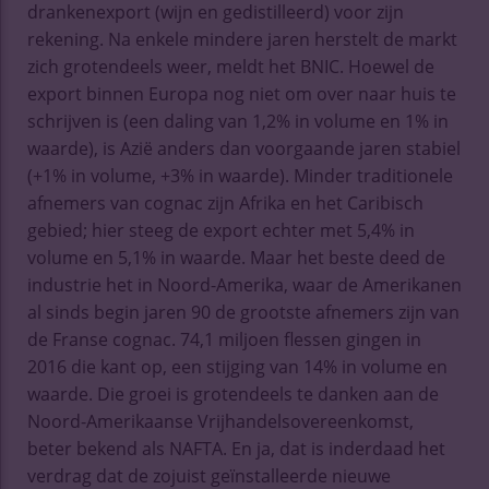
drankenexport (wijn en gedistilleerd) voor zijn
rekening. Na enkele mindere jaren herstelt de markt
zich grotendeels weer, meldt het BNIC. Hoewel de
export binnen Europa nog niet om over naar huis te
schrijven is (een daling van 1,2% in volume en 1% in
waarde), is Azië anders dan voorgaande jaren stabiel
(+1% in volume, +3% in waarde). Minder traditionele
afnemers van cognac zijn Afrika en het Caribisch
gebied; hier steeg de export echter met 5,4% in
volume en 5,1% in waarde. Maar het beste deed de
industrie het in Noord-Amerika, waar de Amerikanen
al sinds begin jaren 90 de grootste afnemers zijn van
de Franse cognac. 74,1 miljoen flessen gingen in
2016 die kant op, een stijging van 14% in volume en
waarde. Die groei is grotendeels te danken aan de
Noord-Amerikaanse Vrijhandelsovereenkomst,
beter bekend als NAFTA. En ja, dat is inderdaad het
verdrag dat de zojuist geïnstalleerde nieuwe