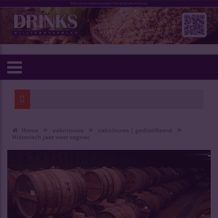
»
»
»
Home
vaknieuws
vaknieuws | gedistilleerd
Historisch jaar voor cognac