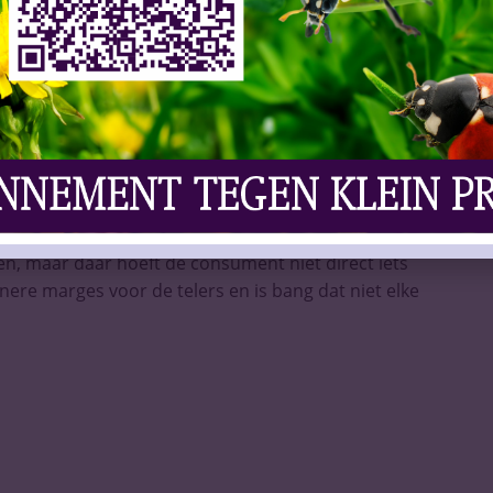
ad vooral gevolgen hebben voor de onderkant van
gen, maar daar hoeft de consument niet direct iets
ere marges voor de telers en is bang dat niet elke