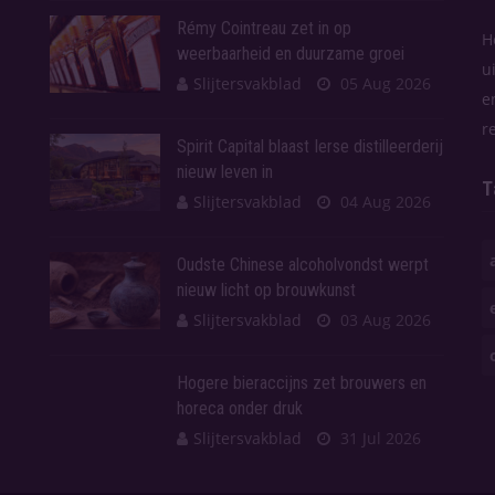
Rémy Cointreau zet in op
H
weerbaarheid en duurzame groei
u
Slijtersvakblad
05 Aug 2026
e
r
Spirit Capital blaast Ierse distilleerderij
nieuw leven in
T
Slijtersvakblad
04 Aug 2026
Oudste Chinese alcoholvondst werpt
nieuw licht op brouwkunst
Slijtersvakblad
03 Aug 2026
Hogere bieraccijns zet brouwers en
horeca onder druk
Slijtersvakblad
31 Jul 2026