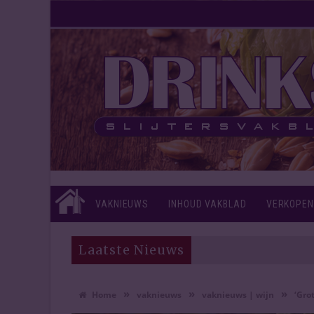
VAKNIEUWS
INHOUD VAKBLAD
VERKOPEN
Laatste Nieuws
»
»
»
Home
vaknieuws
vaknieuws | wijn
‘Gro