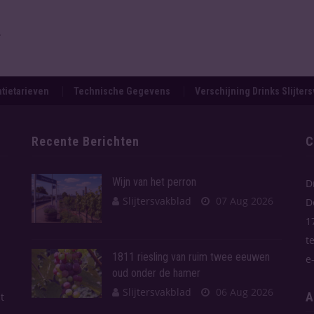
.
tietarieven
Technische Gegevens
Verschijning Drinks Slijter
Recente Berichten
C
Wijn van het perron
D
Slijtersvakblad
07 Aug 2026
D
1
t
1811 riesling van ruim twee eeuwen
e
oud onder de hamer
Slijtersvakblad
06 Aug 2026
A
t