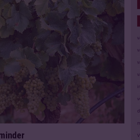
v
v
v
v
i
v
d
m
 minder
V