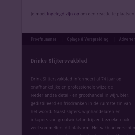
Je moet
ingelogd zijn op
om een reactie te plaatsen
Proefnummer
Oplage & Verspreiding
Adverten
Drinks Slijtersvakblad
Drink Slijtersvakblad informeert al 74 jaar op
onafhankelijke en professionele wijze de
Nederlandse detail- en groothandel in wijn, bier,
gedistilleerd en frisdranken in de ruimste zin van
het woord. Naast slijters, wijnhandelaren en
inkopers van grootwinkelbedrijven bezoeken ook
veel sommeliers dit platvorm. Het vakblad verschijn