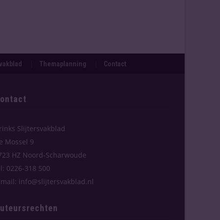
svakblad
Themaplanning
Contact
ontact
rinks Slijtersvakblad
e Mossel 9
723 HZ Noord-Scharwoude
el: 0226-318 500
-mail: info@slijtersvakblad.nl
uteursrechten