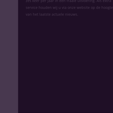
zes keer per jaar in een fraaie uitvoering. Als extra
service houden wij u via onze website op de hoogte
van het laatste actuele nieuws.