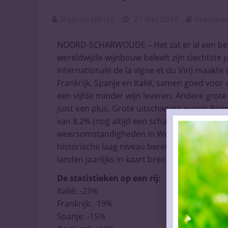
Slijtersvakblad
27 Okt 2017
Vaknieuw
NOORD-SCHARWOUDE – Het zat er al een beetj
wereldwijde wijnbouw beleeft zijn slechtste ja
Internationale de la vigne et du Vin) maakte
Frankrijk, Spanje en Italië, samen goed voor
een vijfde minder wijn leveren. Andere grote
juist een plus. Grote uitschieters waren Roe
van 8,2% (nog altijd een schatting) is dus voo
weersomstandigheden in West-Europa. Daar
historische laag niveau bereikt, aldus de org
landen jaarlijks in kaart brengt.
De statistieken op een rij:
Italië: -23%
Frankrijk: -19%
Spanje: -15%