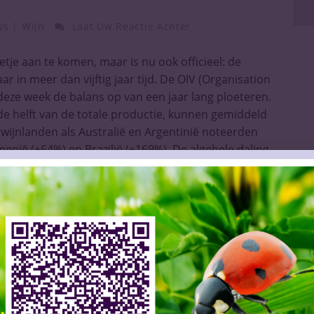
s | Wijn
Laat Uw Reactie Achter
e aan te komen, maar is nu ook officieel: de
ar in meer dan vijftig jaar tijd. De OIV (Organisation
 deze week de balans op van een jaar lang ploeteren.
 de helft van de totale productie, kunnen gemiddeld
 wijnlanden als Australië en Argentinië noteerden
menië (+64%) en Brazilië (+169%). De algehele daling
ral het resultaat van de slechte
door heeft de wereldwijde opbrengst een
anisatie die de cijfers van alle wijn-producerende