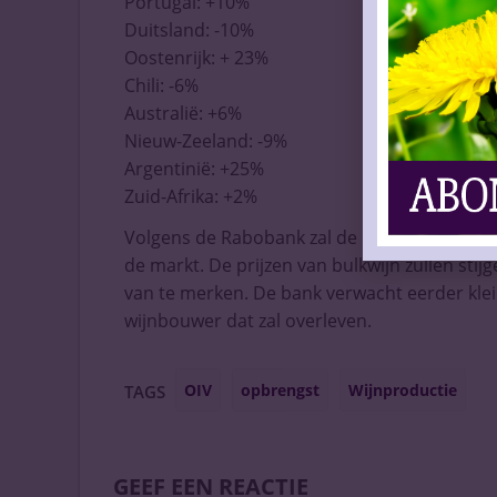
Portugal: +10%
Duitsland: -10%
Oostenrijk: + 23%
Chili: -6%
Australië: +6%
Nieuw-Zeeland: -9%
Argentinië: +25%
Zuid-Afrika: +2%
Volgens de Rabobank zal de mindere voorra
de markt. De prijzen van bulkwijn zullen stij
van te merken. De bank verwacht eerder klein
wijnbouwer dat zal overleven.
OIV
opbrengst
Wijnproductie
TAGS
GEEF EEN REACTIE