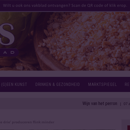
 (G)EEN KUNST
DRINKEN & GEZONDHEID
MARKTSPIEGEL
RE
Wijn van het perron
1
| 07 aug 2026
te drie’ produceren flink minder