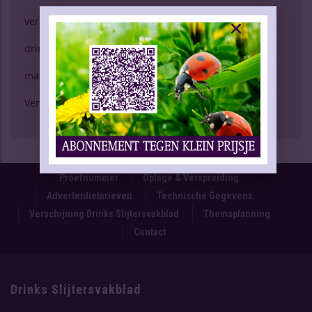
verkopen (g)een kunst
drinken & gezondheid
marktspiegel
Verschijning Drinks Slijtersvakblad
Proefnummer
Oplage & Verspreiding
Advertentietarieven
Technische Gegevens
Verschijning Drinks Slijtersvakblad
Themaplanning
Contact
Drinks Slijtersvakblad