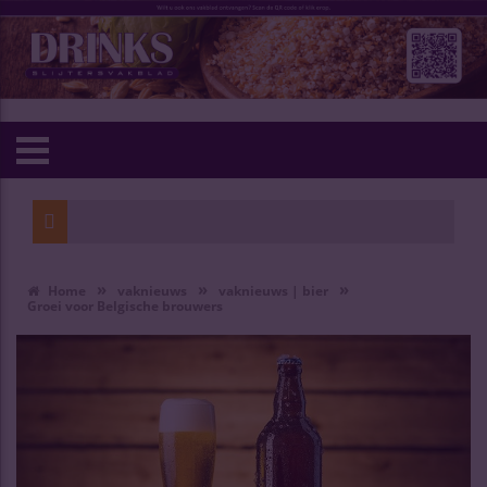
»
»
»
Home
vaknieuws
vaknieuws | bier
Groei voor Belgische brouwers