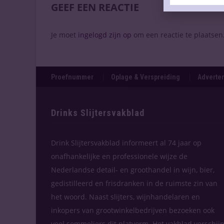
GEEF EEN REACTIE
Je moet
ingelogd zijn op
om een reactie te plaatsen
Proefnummer
Oplage & Verspreiding
Adverten
Drinks Slijtersvakblad
Drink Slijtersvakblad informeert al 74 jaar op
onafhankelijke en professionele wijze de
Nederlandse detail- en groothandel in wijn, bier,
gedistilleerd en frisdranken in de ruimste zin van
het woord. Naast slijters, wijnhandelaren en
inkopers van grootwinkelbedrijven bezoeken ook
veel sommeliers dit platvorm. Het vakblad verschijn