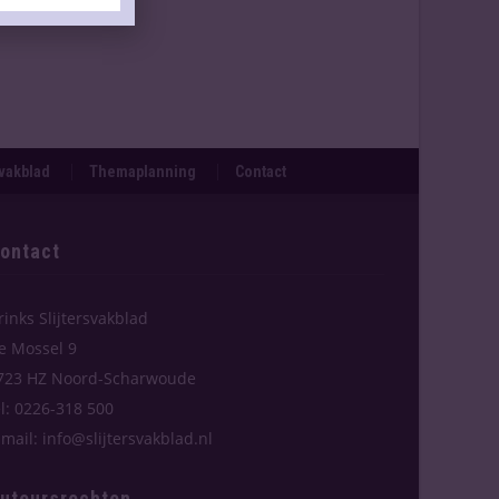
svakblad
Themaplanning
Contact
ontact
rinks Slijtersvakblad
e Mossel 9
723 HZ Noord-Scharwoude
el: 0226-318 500
-mail: info@slijtersvakblad.nl
uteursrechten