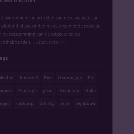
et overnemen van artikelen van deze website kan
itsluitend plaatsvinden na overleg met de redactie
n na toestemming van de uitgever en de
echthebbenden....
Lees verder >>
ags
alcohol
Australië
Bier
champagne
EU
export
Frankrijk
groei
Heineken
Italië
oogst
verkoop
Whisky
wijn
wijnbouw