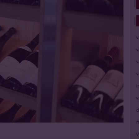
v
v
v
v
i
v
d
m
V