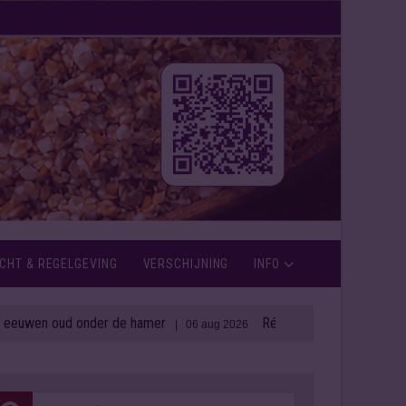
CHT & REGELGEVING
VERSCHIJNING
INFO
 oud onder de hamer
Rémy Cointreau zet in op weerbaa
| 06 aug 2026