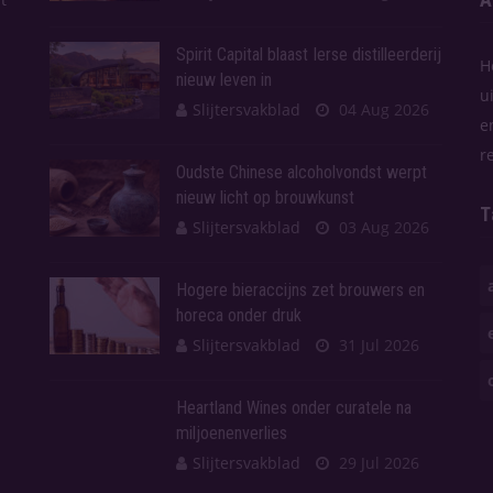
Spirit Capital blaast Ierse distilleerderij
H
nieuw leven in
u
Slijtersvakblad
04 Aug 2026
e
r
Oudste Chinese alcoholvondst werpt
nieuw licht op brouwkunst
T
Slijtersvakblad
03 Aug 2026
Hogere bieraccijns zet brouwers en
horeca onder druk
Slijtersvakblad
31 Jul 2026
Heartland Wines onder curatele na
miljoenenverlies
Slijtersvakblad
29 Jul 2026