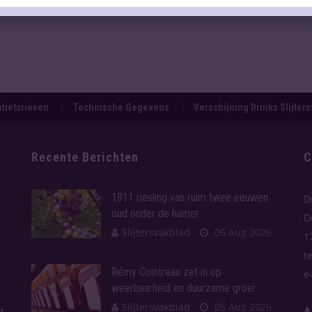
.
tietarieven
Technische Gegevens
Verschijning Drinks Slijter
Recente Berichten
C
1811 riesling van ruim twee eeuwen
D
oud onder de hamer
D
Slijtersvakblad
06 Aug 2026
1
t
Rémy Cointreau zet in op
e
weerbaarheid en duurzame groei
Slijtersvakblad
05 Aug 2026
A
t