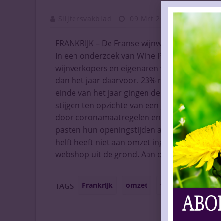
Slijtersvakblad
09 Mrt 2021
Vaknieu
FRANKRIJK – De Franse wijnwinkels zijn over 
In een onderzoek van Wine Paris en Vinexpo 
wijnverkopers en eigenaren van delicatesse
dan het jaar daarvoor. 23% noteerde vergelij
einde van het jaar gingen de zaken goed; 63%
stijgen ten opzichte van een jaar eerder. De de
door coronamaatregelen en stapte over op th
pasten hun openingstijden aan. Aan de wijnb
helft heeft niet aan omzet ingeboet. Bijna 
webshop uit de grond. Aan de enquête ded
Frankrijk
omzet
wijnhandel
TAGS