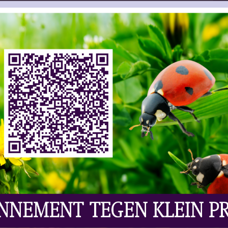
ws | Wijn
Laat Uw Reactie Achter
het algemeen positief over de omzet van vorig jaar.
zegt zeker de helft van de ondervraagde
nzaken (52%) dat ze meer omzet hebben gedraaid
kbare verkoopcijfers als in 2019. Vooral aan het
 zag de omzet in het laatste kwartaal duidelijk
tailhandel in wijn liet zich niet uit het veld slaan
uisbezorging, click & collect en drive-through of
oeren werden dezelfde vragen gesteld; bijna de
een derde van de wijnbouwers stampte een eigen
en ruim 900 respondenten mee.