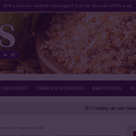
 (G)EEN KUNST
DRINKEN & GEZONDHEID
MARKTSPIEGEL
RE
1811 riesling van ruim twee eeuwen
se wijnverkoper positief