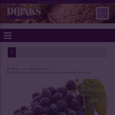
»
»
Home
vaknieuws
EU blijft wijnsector steunen ondanks wereldwijde druk