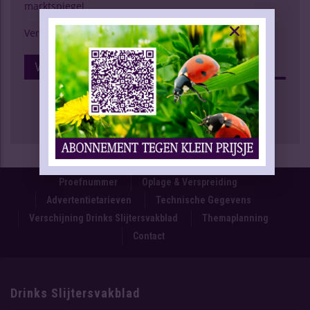
marktspiegel
Verschijning Drinks Slijtersvakblad
Volg Ons Op Facebook
Proefnummer
Oplage & Verspreiding
Advertentietarieven
Technische Gegevens
Verschijning Drinks Slijtersvakblad
Themaplanning
Contact
Drinks Slijtersvakblad