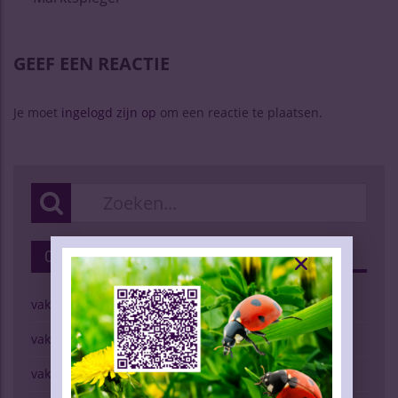
GEEF EEN REACTIE
Je moet
ingelogd zijn op
om een reactie te plaatsen.
Categorieën
vaknieuws | wijn
vaknieuws | gedistilleerd
vaknieuws | bier