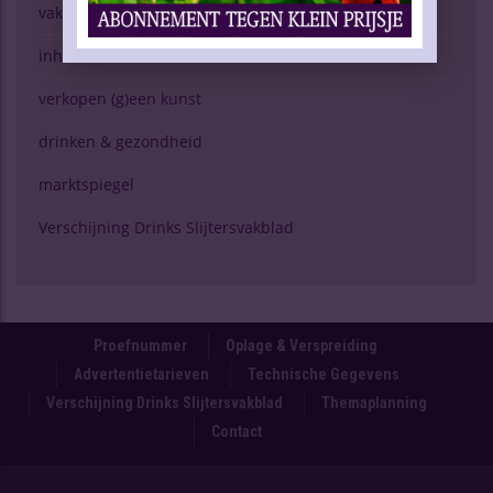
vaknieuws | overig
inhoud vakblad
verkopen (g)een kunst
drinken & gezondheid
marktspiegel
Verschijning Drinks Slijtersvakblad
Proefnummer
Oplage & Verspreiding
Advertentietarieven
Technische Gegevens
Verschijning Drinks Slijtersvakblad
Themaplanning
Contact