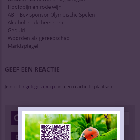
Hoofdpijn en rode wijn
AB InBev sponsor Olympische Spelen
Alcohol en de hersenen
Geduld
Woorden als gereedschap
Marktspiegel
GEEF EEN REACTIE
Je moet
ingelogd zijn op
om een reactie te plaatsen.
Categorieën