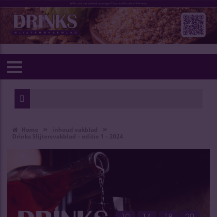
»
»
Home
inhoud vakblad
Drinks Slijtersvakblad – editie 1 – 2024