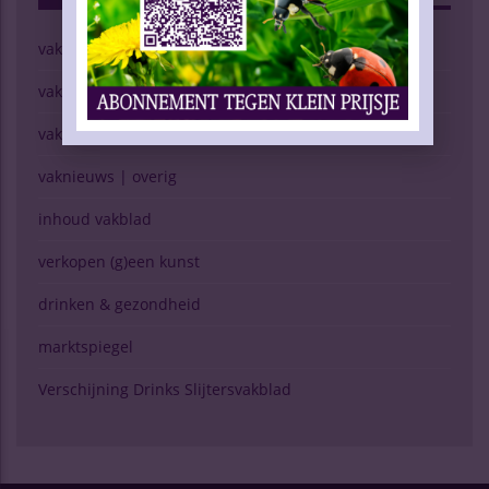
vaknieuws | wijn
vaknieuws | gedistilleerd
vaknieuws | bier
vaknieuws | overig
inhoud vakblad
verkopen (g)een kunst
drinken & gezondheid
marktspiegel
Verschijning Drinks Slijtersvakblad