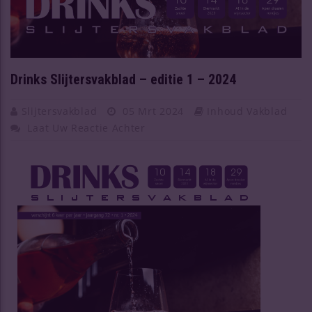
Drinks Slijtersvakblad – editie 1 – 2024
Slijtersvakblad
05 Mrt 2024
Inhoud Vakblad
Laat Uw Reactie Achter