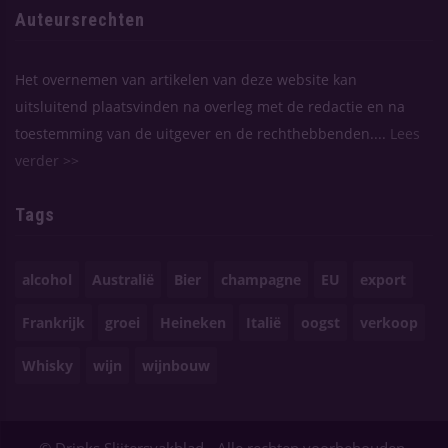
Auteursrechten
Het overnemen van artikelen van deze website kan
uitsluitend plaatsvinden na overleg met de redactie en na
toestemming van de uitgever en de rechthebbenden....
Lees
verder >>
Tags
alcohol
Australië
Bier
champagne
EU
export
Frankrijk
groei
Heineken
Italië
oogst
verkoop
Whisky
wijn
wijnbouw
© Drinks Slijtersvakblad - Alle rechten voorbehouden.