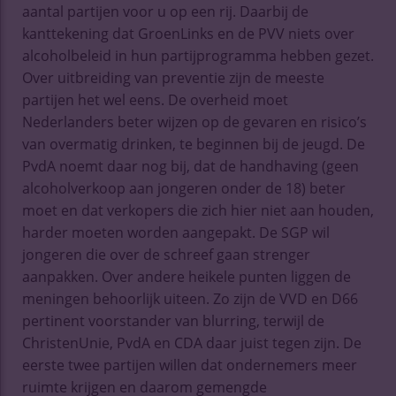
aantal partijen voor u op een rij. Daarbij de
kanttekening dat GroenLinks en de PVV niets over
alcoholbeleid in hun partijprogramma hebben gezet.
Over uitbreiding van preventie zijn de meeste
partijen het wel eens. De overheid moet
Nederlanders beter wijzen op de gevaren en risico’s
van overmatig drinken, te beginnen bij de jeugd. De
PvdA noemt daar nog bij, dat de handhaving (geen
alcoholverkoop aan jongeren onder de 18) beter
moet en dat verkopers die zich hier niet aan houden,
harder moeten worden aangepakt. De SGP wil
jongeren die over de schreef gaan strenger
aanpakken. Over andere heikele punten liggen de
meningen behoorlijk uiteen. Zo zijn de VVD en D66
pertinent voorstander van blurring, terwijl de
ChristenUnie, PvdA en CDA daar juist tegen zijn. De
eerste twee partijen willen dat ondernemers meer
ruimte krijgen en daarom gemengde