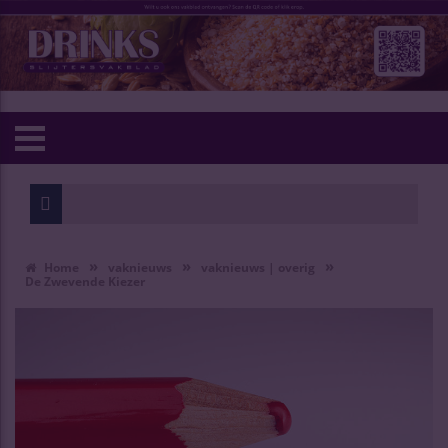
»
»
»
Home
vaknieuws
vaknieuws | overig
De Zwevende Kiezer