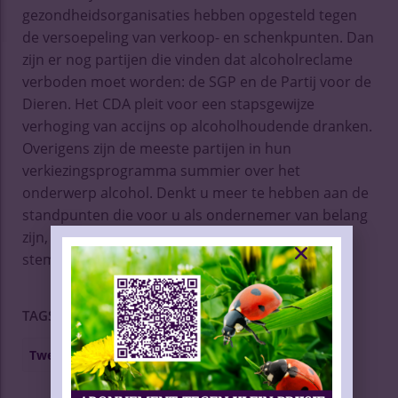
gezondheidsorganisaties hebben opgesteld tegen
de versoepeling van verkoop- en schenkpunten. Dan
zijn er nog partijen die vinden dat alcoholreclame
verboden moet worden: de SGP en de Partij voor de
Dieren. Het CDA pleit voor een stapsgewijze
verhoging van accijns op alcoholhoudende dranken.
Overigens zijn de meeste partijen in hun
verkiezingsprogramma summier over het
onderwerp alcohol. Denkt u meer te hebben aan de
standpunten die voor u als ondernemer van belang
zijn, doe dan op de valreep nog even de fiscale
stemwijzer of het ondernemerskieskompas.
Alcoholbeleid
Drank- en Horecawet
TAGS
Tweede Kamerverkiezingen