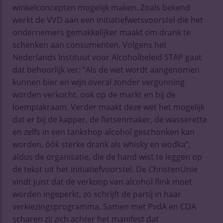
winkelconcepten mogelijk maken. Zoals bekend
werkt de VVD aan een initiatiefwetsvoorstel die het
ondernemers gemakkelijker maakt om drank te
schenken aan consumenten. Volgens het
Nederlands Instituut voor Alcoholbeleid STAP gaat
dat behoorlijk ver: “Als de wet wordt aangenomen
kunnen bier en wijn overal zonder vergunning
worden verkocht, ook op de markt en bij de
loempiakraam. Verder maakt deze wet het mogelijk
dat er bij de kapper, de fietsenmaker, de wasserette
en zelfs in een tankshop alcohol geschonken kan
worden, óók sterke drank als whisky en wodka”,
aldus de organisatie, die de hand wist te leggen op
de tekst uit het initiatiefvoorstel. De ChristenUnie
vindt juist dat de verkoop van alcohol flink moet
worden ingeperkt, zo schrijft de partij in haar
verkiezingsprogramma. Samen met PvdA en CDA
scharen zij zich achter het manifest dat