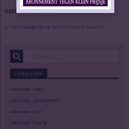
GEEF EEN REACTIE
Je moet
ingelogd zijn op
om een reactie te plaatsen.
Categorieën
vaknieuws | wijn
vaknieuws | gedistilleerd
vaknieuws | bier
vaknieuws | overig