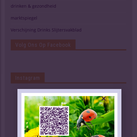
drinken & gezondheid
marktspiegel
Verschijning Drinks Slijtersvakblad
Volg Ons Op Facebook
Instagram