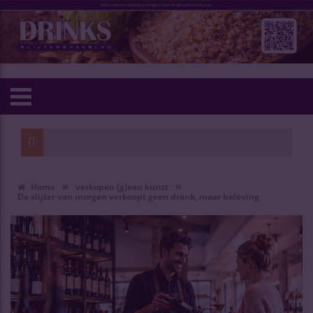
»
»
Home
verkopen (g)een kunst
De slijter van morgen verkoopt geen drank, maar beleving