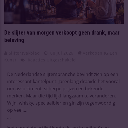
De slijter van morgen verkoopt geen drank, maar
beleving
Slijtersvakblad
08 Jul 2026
Verkopen (g)een
Kunst
Reacties Uitgeschakeld
De Nederlandse slijtersbranche bevindt zich op een
interessant kantelpunt. Jarenlang draaide het vooral
om assortiment, scherpe prijzen en bekende
merken. Maar die tijd lijkt langzaam te veranderen.
Wijn, whisky, speciaalbier en gin zijn tegenwoordig
op veel….
…
Het complete artikel kunt u lezen in editie 3 van