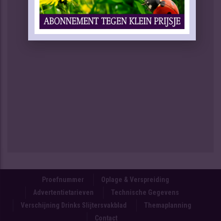
Proefnummer
Oplage & Verspreiding
Advertentietarieven
Technische Gegevens
Verschijning Drinks Slijtersvakblad
Themaplanning
Contact