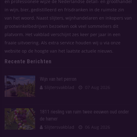
en professionele wijze de Nederlandse detail- en groothandel
in wijn, bier, gedistilleerd en frisdranken in de ruimste zin
van het woord. Naast slijters, wijnhandelaren en inkopers van
grootwinkelbedrijven bezoeken ook veel sommeliers dit
platvorm. Het vakblad verschijnt zes keer per jaar in een
fraaie uitvoering. Als extra service houden wij u via onze
website op de hoogte van het laatste actuele nieuws.
Recente Berichten
Wijn van het perron
Slijtersvakblad
07 Aug 2026
1811 riesling van ruim twee eeuwen oud onder
de hamer
Slijtersvakblad
06 Aug 2026