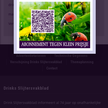
drinken & gezondheid
marktspiegel
Verschijning Drinks Slijtersvakblad
Proefnummer
Oplage & Verspreiding
Advertentietarieven
Technische Gegevens
Verschijning Drinks Slijtersvakblad
Themaplanning
Contact
Drinks Slijtersvakblad
Drink Slijtersvakblad informeert al 74 jaar op onafhankelijke