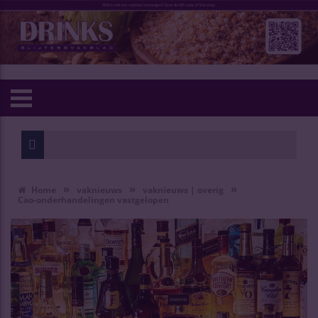
»
»
»
Home
vaknieuws
vaknieuws | overig
Cao-onderhandelingen vastgelopen