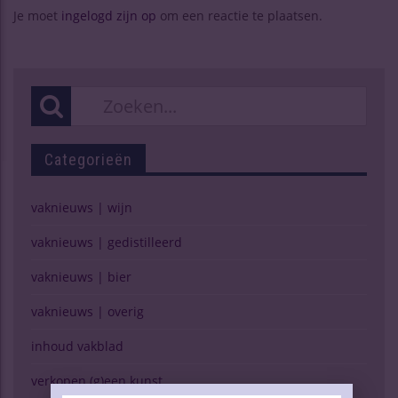
Je moet
ingelogd zijn op
om een reactie te plaatsen.
Categorieën
vaknieuws | wijn
vaknieuws | gedistilleerd
vaknieuws | bier
vaknieuws | overig
inhoud vakblad
verkopen (g)een kunst