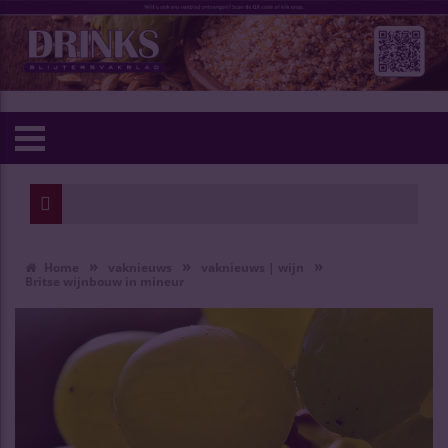
»
»
»
Home
vaknieuws
vaknieuws | wijn
Britse wijnbouw in mineur