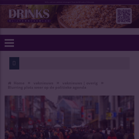
»
»
»
Home
vaknieuws
vaknieuws | overig
Blurring plots weer op de politieke agenda