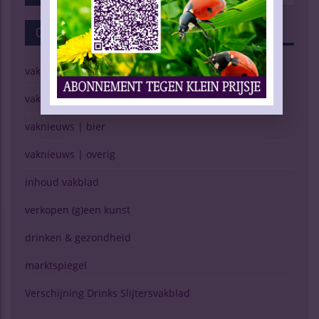
Categorieën
vaknieuws | wijn
vaknieuws | gedistilleerd
vaknieuws | bier
vaknieuws | overig
inhoud vakblad
verkopen (g)een kunst
drinken & gezondheid
marktspiegel
Verschijning Drinks Slijtersvakblad