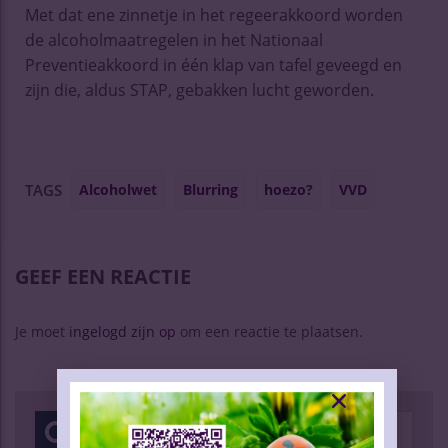
Met dat ene zinnetje in het regeerakkoord worden
de alcoholmaatregelen in het Nationaal
Preventieakkoord in één klap van tafel geveegd en
zijn die, aldus STAP, gebakken lucht geworden.
Alcoholwet
Blurring
hoezo?
VVD
TAGS
GEEF EEN REACTIE
Je moet
ingelogd zijn op
om een reactie te plaatsen.