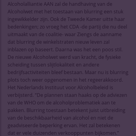
Alcoholalliantie AAN zal de handhaving van de
Alcoholwet met het toestaan van blurring een stuk
ingewikkelder zijn. Ook de Tweede Kamer uitte haar
bedenkingen; zo vroeg het CDA -de partij die nu deel
uitmaakt van de coalitie- waar Ziengs de aanname
dat blurring de winkelstraten nieuw leven zal
inblazen op baseert. Daarna was het een poos stil.
De nieuwe Alcoholwet werd van kracht, de fysieke
scheiding tussen slijtlokaliteit en andere
bedrijfsactiviteiten bleef bestaan. Maar nu is blurring
plots toch weer opgenomen in het regeerakkoord.
Het Nederlands Instituut voor Alcoholbeleid is
verbijsterd. “De plannen staan haaks op de adviezen
van de WHO om de alcoholproblematiek aan te
pakken. Blurring toestaan betekent juist uitbreiding
van de beschikbaarheid van alcohol en niet de
geadviseerde beperking ervan. Het zal betekenen
dat er vele duizenden verkooppunten bijkomen.”