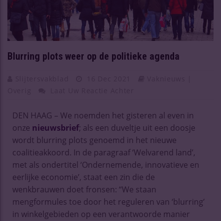
Blurring plots weer op de politieke agenda
Slijtersvakblad
16 Dec 2021
Vaknieuws |
Overig
Laat Uw Reactie Achter
DEN HAAG – We noemden het gisteren al even in
onze
nieuwsbrief
; als een duveltje uit een doosje
wordt blurring plots genoemd in het nieuwe
coalitieakkoord. In de paragraaf ‘Welvarend land’,
met als ondertitel ‘Ondernemende, innovatieve en
eerlijke economie’, staat een zin die de
wenkbrauwen doet fronsen: “We staan
mengformules toe door het reguleren van ‘blurring’
in winkelgebieden op een verantwoorde manier