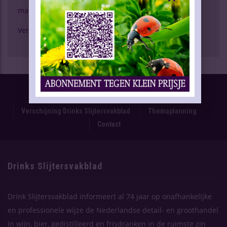
marktspiegel
Verschijning Drinks Slijtersvakblad
Proefnummer
Oplage & Verspreiding
Advertentietarieven
Technische Gegevens
Verschijning Drinks Slijtersvakblad
Themaplanning
Contact
Drinks Slijtersvakblad
Drink Slijtersvakblad informeert al 74 jaar op onafhankelijke
en professionele wijze de Nederlandse detail- en groothandel
in wijn, bier, gedistilleerd en frisdranken in de ruimste zin