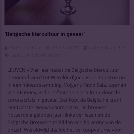
‘Belgische biercultuur in gevaar’
Slijtersvakblad
25 Feb 2021
Vaknieuws | Bier
Laat Uw Reactie Achter
LEUVEN – Vier jaar nadat de Belgische biercultuur
benoemd werd tot Werelderfgoed is de industrie nu
in een mineurstemming. Volgens Fabio Sala, topman
van AB InBev, is die befaamde biercultuur door de
coronacrisis in gevaar. Dat kopt de Belgische krant
Het Laatste Nieuws vanmorgen. De brouwer
noteerde afgelopen jaar flinke verliezen en de
Belgische Brouwers meldden een halvering van de
omzet. Wereldwijd daalde het verkoopvolume voor