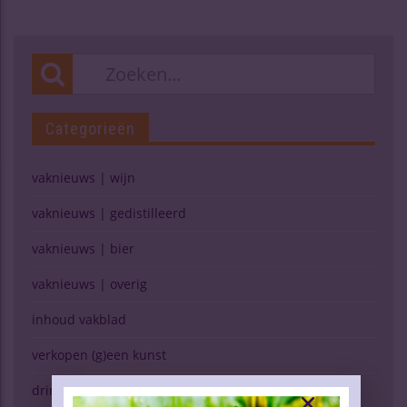
Categorieën
vaknieuws | wijn
vaknieuws | gedistilleerd
vaknieuws | bier
vaknieuws | overig
inhoud vakblad
verkopen (g)een kunst
drinken & gezondheid