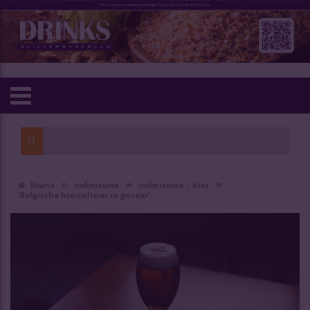
»
»
»
Home
vaknieuws
vaknieuws | bier
‘Belgische biercultuur in gevaar’