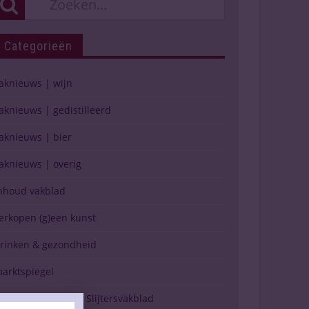
Categorieën
aknieuws | wijn
aknieuws | gedistilleerd
aknieuws | bier
aknieuws | overig
nhoud vakblad
erkopen (g)een kunst
rinken & gezondheid
arktspiegel
erschijning Drinks Slijtersvakblad