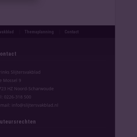
svakblad
Themaplanning
Contact
ontact
rinks Slijtersvakblad
e Mossel 9
723 HZ Noord-Scharwoude
el: 0226-318 500
-mail: info@slijtersvakblad.nl
uteursrechten