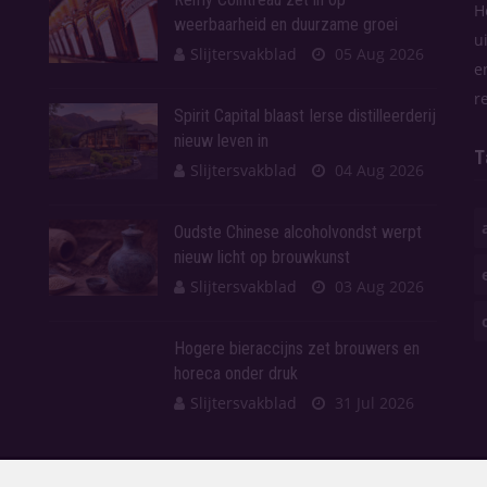
H
weerbaarheid en duurzame groei
u
Slijtersvakblad
05 Aug 2026
e
r
Spirit Capital blaast Ierse distilleerderij
nieuw leven in
T
Slijtersvakblad
04 Aug 2026
Oudste Chinese alcoholvondst werpt
nieuw licht op brouwkunst
Slijtersvakblad
03 Aug 2026
Hogere bieraccijns zet brouwers en
horeca onder druk
Slijtersvakblad
31 Jul 2026
en.