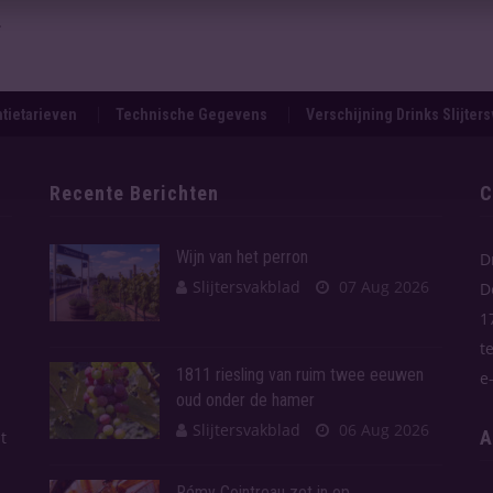
.
tietarieven
Technische Gegevens
Verschijning Drinks Slijter
Recente Berichten
C
Wijn van het perron
D
Slijtersvakblad
07 Aug 2026
D
1
t
1811 riesling van ruim twee eeuwen
e
oud onder de hamer
Slijtersvakblad
06 Aug 2026
A
t
Rémy Cointreau zet in op