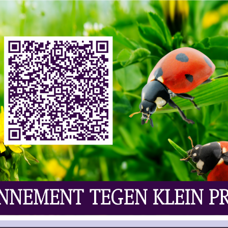
s | Wijn
Laat Uw Reactie Achter
liefhebbers, maar afgelopen jaar wisten zij de
sinds lange tijd te overschrijden. We hebben het
mporteerden en daarmee uitkwamen op een totaal
tal zou nog wel eens een stuk hoger kunnen liggen,
l Belgen tijdens een tripje over de grens ook zelf
tal van 14 miljoen. Ter vergelijking: Nederland
De waarde was goed voor een record van 167 miljoen
holgehalte maakten een groei door van 74%.