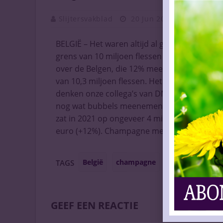
Slijtersvakblad
20 Jun 2022
Vaknieuw
BELGIË – Het waren altijd al grote champagne
grens van 10 miljoen flessen voor het eerst 
over de Belgen, die 12% meer champagne i
van 10,3 miljoen flessen. Het werkelijke aan
denken onze collega’s van DM Vino, omdat vee
nog wat bubbels meenemen. Zij noemen het ge
zat in 2021 op ongeveer 4 miljoen flessen. 
euro (+12%). Champagne met een lager alco
België
champagne
groei
TAGS
GEEF EEN REACTIE