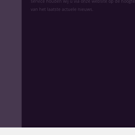
service houden wij u via onze website op de hoogte
van het laatste actuele nieuws.
© Drinks Slijtersvakblad - Alle rechten voorbehoud