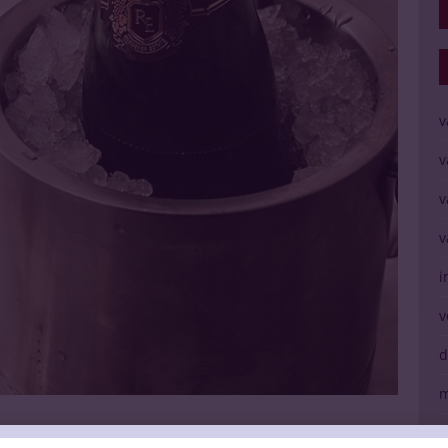
v
v
v
v
i
v
d
m
V