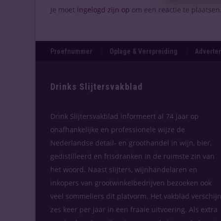
Je moet
ingelogd zijn op
om een reactie te plaatsen
Proefnummer
Oplage & Verspreiding
Adverten
Drinks Slijtersvakblad
Drink Slijtersvakblad informeert al 74 jaar op
onafhankelijke en professionele wijze de
Nederlandse detail- en groothandel in wijn, bier,
gedistilleerd en frisdranken in de ruimste zin van
het woord. Naast slijters, wijnhandelaren en
inkopers van grootwinkelbedrijven bezoeken ook
veel sommeliers dit platvorm. Het vakblad verschijn
zes keer per jaar in een fraaie uitvoering. Als extra