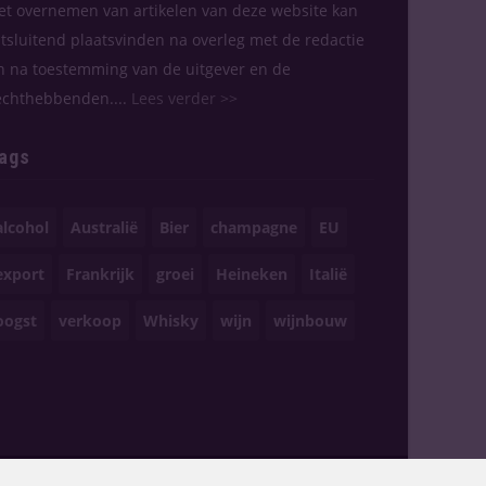
et overnemen van artikelen van deze website kan
itsluitend plaatsvinden na overleg met de redactie
n na toestemming van de uitgever en de
echthebbenden....
Lees verder >>
ags
alcohol
Australië
Bier
champagne
EU
export
Frankrijk
groei
Heineken
Italië
oogst
verkoop
Whisky
wijn
wijnbouw