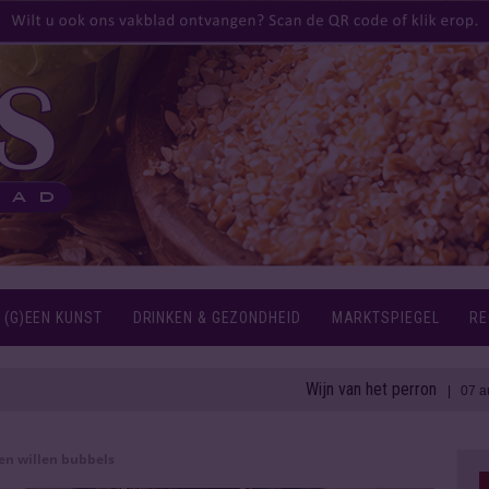
 (G)EEN KUNST
DRINKEN & GEZONDHEID
MARKTSPIEGEL
RE
Wijn van het perron
| 07 aug 2026
en willen bubbels